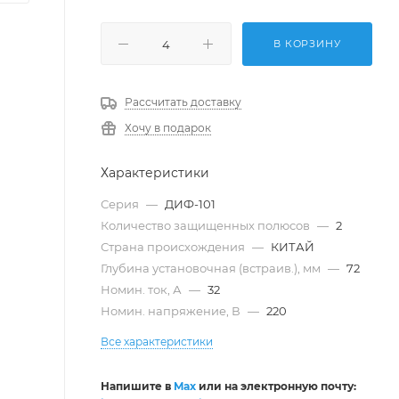
В КОРЗИНУ
Рассчитать доставку
Хочу в подарок
Характеристики
Серия
—
ДИФ-101
Количество защищенных полюсов
—
2
Страна происхождения
—
КИТАЙ
Глубина установочная (встраив.), мм
—
72
Номин. ток, А
—
32
Номин. напряжение, В
—
220
Все характеристики
Напишите в
Max
или на электронную почту: