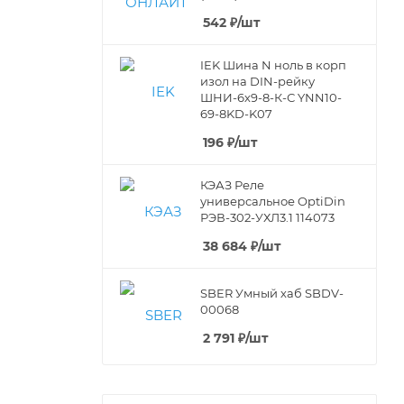
542
₽
/шт
IEK Шина N ноль в корп
изол на DIN-рейку
ШНИ-6х9-8-К-С YNN10-
69-8KD-K07
196
₽
/шт
КЭАЗ Реле
универсальное OptiDin
РЭВ-302-УХЛ3.1 114073
38 684
₽
/шт
SBER Умный хаб SBDV-
00068
2 791
₽
/шт