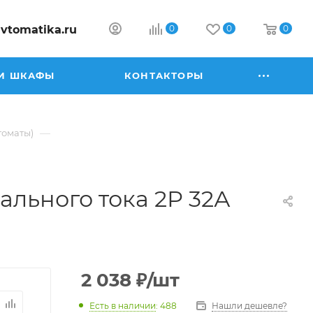
vtomatika.ru
0
0
0
И ШКАФЫ
КОНТАКТОРЫ
—
томаты)
льного тока 2Р 32А
2 038
₽
/шт
Есть в наличии
: 488
Нашли дешевле?