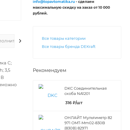
info@topavtomatika.ru
- сделаем
максимальную скидку на заказ от 10 000
рублей
.
Все товары категории
ПОЛНИТЕЛЬНО
Все товары бренда DEKraft
ка C;
; 3,5
Рекомендуем
 В
озможно
DKC Соединительная
скоба NA1201
316
₽
/шт
ОНЛАЙТ Мультиметр 82
971 OMT-Mm02-830B
(830B) 82971