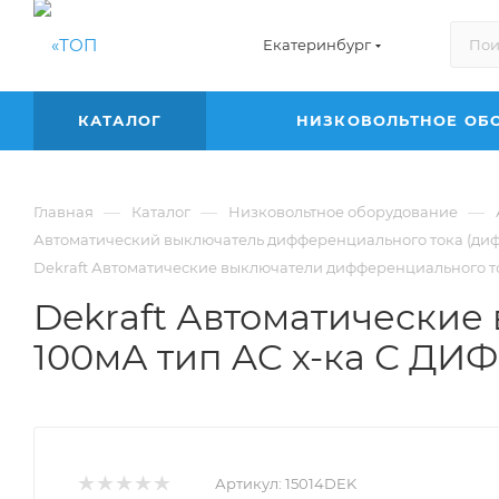
Екатеринбург
КАТАЛОГ
НИЗКОВОЛЬТНОЕ ОБ
—
—
—
Главная
Каталог
Низковольтное оборудование
Автоматический выключатель дифференциального тока (диф
Dekraft Автоматические выключатели дифференциального ток
Dekraft Автоматические
100мА тип AC х-ка С ДИФ
Артикул:
15014DEK