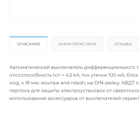
ОПИСАНИЕ
ХАРАКТЕРИСТИКИ
ОТЗЫВЫ
Автоматический выключатель дифференциального тока
откл.способность Icn = 4,5 kA; ток утечки 100 мА; б
мод. х 18 мм; монтаж and ndash; на DIN-рейку. АВД
пер.тока для защиты электроустановок от сверхток
использование аксессуаров от выключателей серии В