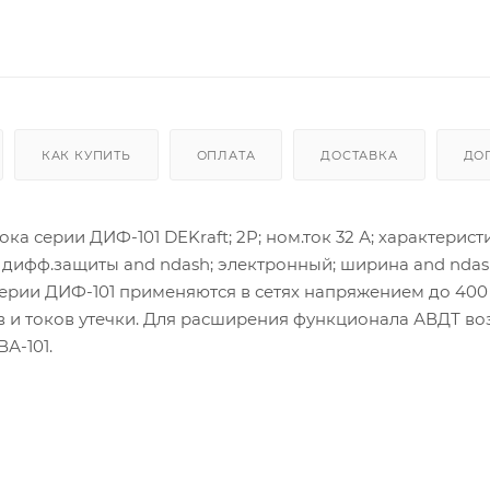
КАК КУПИТЬ
ОПЛАТА
ДОСТАВКА
ДО
 серии ДИФ-101 DEKraft; 2P; ном.ток 32 А; характеристи
лок дифф.защиты and ndash; электронный; ширина and ndash
Т серии ДИФ-101 применяются в сетях напряжением до 400
ов и токов утечки. Для расширения функционала АВДТ в
А-101.