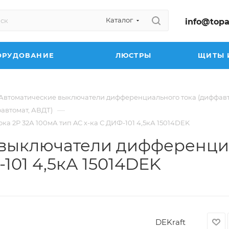
Каталог
info@topa
ОРУДОВАНИЕ
ЛЮСТРЫ
ЩИТЫ 
Автоматические выключатели дифференциального тока (диффав
—
автомат, АВДТ)
а 2Р 32А 100мА тип AC х-ка С ДИФ-101 4,5кА 15014DEK
 выключатели дифференциа
-101 4,5кА 15014DEK
DEKraft