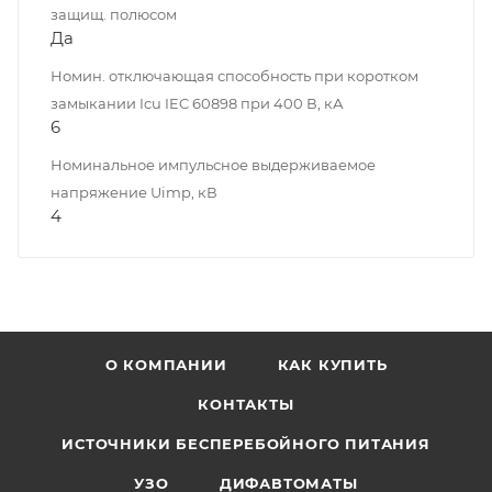
защищ. полюсом
Да
Номин. отключающая способность при коротком
замыкании Icu IEC 60898 при 400 В, кА
6
Номинальное импульсное выдерживаемое
напряжение Uimp, кВ
4
О КОМПАНИИ
КАК КУПИТЬ
КОНТАКТЫ
ИСТОЧНИКИ БЕСПЕРЕБОЙНОГО ПИТАНИЯ
УЗО
ДИФАВТОМАТЫ