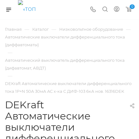
0
—
—
—
Главная
Каталог
Низковольтное оборудование
Автоматические выключатели дифференциального тока
(диффавтоматы)
—
Автоматический выключатель дифференциального тока
(дифавтомат, АВДТ)
—
DEKraft Автоматические выключатели дифференциального
тока 1P+N 50А 30мА AC х-ка C ДИФ-103 6кА нов. 16316DEK
DEKraft
Автоматические
выключатели
дифференциального