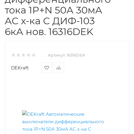
тока 1P+N 50А 30мА
AC х-ка C ДИФ-103
6кА нов. 16316DEK
Артикул:
16316DEK
DEKraft