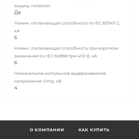
защищ. полюсом
Да
Номин. отключающая способность по IEC 60947-2,
кА
6
Номин. отключающая способность при коротком
замыкании Icu IEC 60898 при 400 В, кА
6
Номинальное импульсное выдерживаемое
напряжение Uimp, кВ
4
О КОМПАНИИ
КАК КУПИТЬ