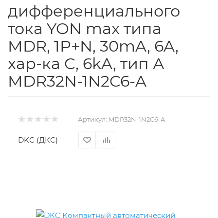
дифференциального
тока YON max типа
MDR, 1P+N, 30mA, 6A,
хар-ка C, 6kA, тип А
MDR32N-1N2C6-A
Артикул:
MDR32N-1N2C6-A
DKC (ДКС)