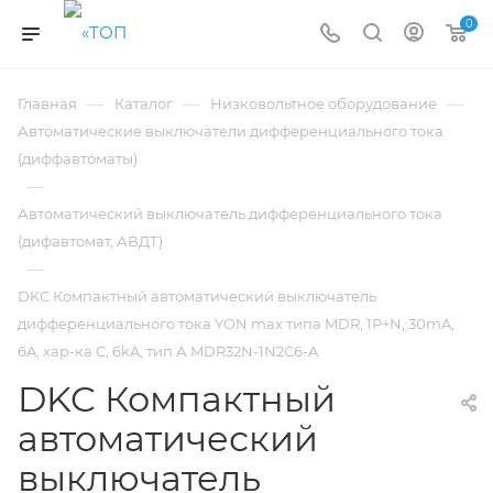
0
—
—
—
Главная
Каталог
Низковольтное оборудование
Автоматические выключатели дифференциального тока
(диффавтоматы)
—
Автоматический выключатель дифференциального тока
(дифавтомат, АВДТ)
—
DKC Компактный автоматический выключатель
дифференциального тока YON max типа MDR, 1P+N, 30mA,
6A, хар-ка C, 6kA, тип А MDR32N-1N2C6-A
DKC Компактный
автоматический
выключатель