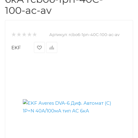
100-ac-av
Артикул:
rcbo6-1pn-40C-100-ac-av
EKF