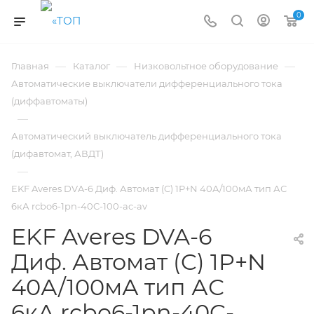
0
—
—
—
Главная
Каталог
Низковольтное оборудование
Автоматические выключатели дифференциального тока
(диффавтоматы)
—
Автоматический выключатель дифференциального тока
(дифавтомат, АВДТ)
—
EKF Averes DVA-6 Диф. Автомат (C) 1P+N 40А/100мА тип АС
6кА rcbo6-1pn-40C-100-ac-av
EKF Averes DVA-6
Диф. Автомат (C) 1P+N
40А/100мА тип АС
6кА rcbo6-1pn-40C-