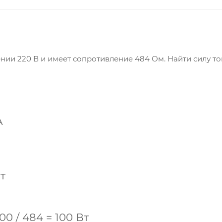
нии 220 В и имеет сопротивление 484 Ом. Найти силу то
А
т
00 /
484
=
100
Вт