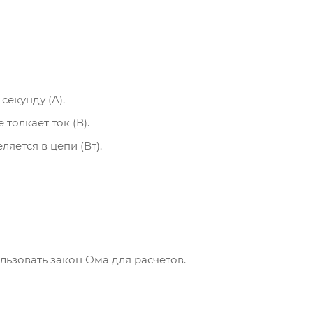
 секунду (А).
толкает ток (В).
яется в цепи (Вт).
ользовать закон Ома для расчётов.