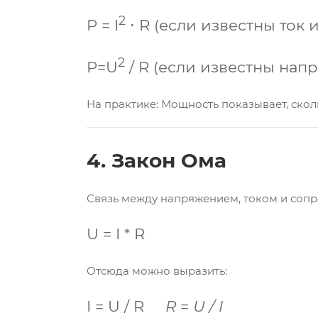
2
P = I
⋅ R (если известны ток
2
P=U
/ R (если известны нап
На практике: Мощность показывает, скол
4. Закон Ома
Связь между напряжением, током и сопр
U
=
I *
R
Отсюда можно выразить:
I
=
U /
R
R
=
U / I