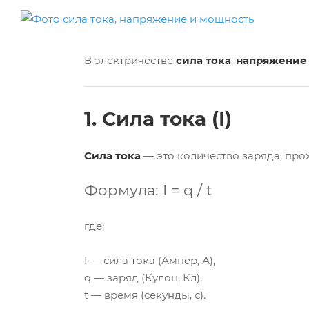
В электричестве
сила тока
,
напряжение
1. Сила тока (I)
Сила тока
— это количество заряда, про
Формула:
I = q / t
где:
I — сила тока (Ампер, А),
q — заряд (Кулон, Кл),
t — время (секунды, с).