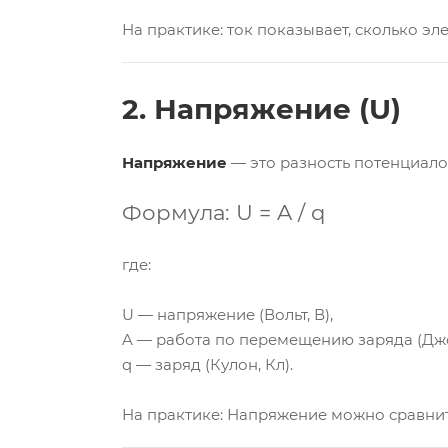
На практике: ток показывает, сколько э
2. Напряжение (U)
Напряжение
— это разность потенциалов
Формула
:
U
=
A /
q
где:
U — напряжение (Вольт, В),
A — работа по перемещению заряда (Джо
q — заряд (Кулон, Кл).
На практике: Напряжение можно сравнить