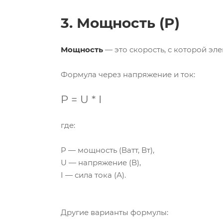
3. Мощность (P)
Мощность
— это скорость, с которой эл
Формула через напряжение и ток:
P = U * I
где:
P — мощность (Ватт, Вт),
U — напряжение (В),
I — сила тока (А).
Другие варианты формулы: