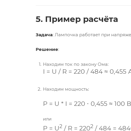
5. Пример расчёта
Задача
: Лампочка работает при напряже
Решение
:
Находим ток по закону Ома:
I
=
U /
R
=
220 /
484
≈
0
,
455
Находим мощность:
P
=
U *
I
=
220
⋅
0
,
455
≈
100
В
или
2
2
P
=
U
/
R
=
220
/
484
=
484