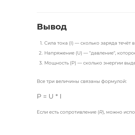
Вывод
Сила тока (I) — сколько заряда течёт в
Напряжение (U) — "давление", которое 
Мощность (P) — сколько энергии выдел
Все три величины связаны формулой:
P
=
U *
I
Если есть сопротивление (
R
), можно исп