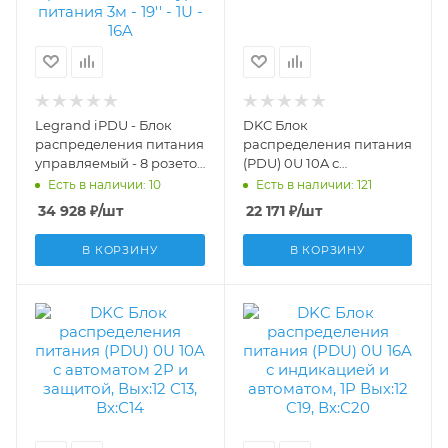
Legrand iPDU - Блок
DKC Блок
распределения питания
распределения питания
управляемый - 8 розеток
(PDU) 0U 10A с
С13 - шнур питания 3м -
индикацией, Вых:24 х
Есть в наличии: 10
Есть в наличии: 121
19'' - 1U - 16A 646020
С13, Вх:С14
34 928
₽
/шт
22 171
₽
/шт
R5VIEC24PIC14
В КОРЗИНУ
В КОРЗИНУ