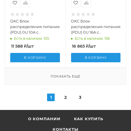
DKC Блок
DKC Блок
распределения питания
распределения питания
(PDU) 0U 10A с
(PDU) 0U 16A с
автоматом 2P и защитой,
индикацией и
Есть в наличии: 105
Есть в наличии: 136
Вых:12 С13, Вх:С14
автоматом, 1P Вых:12 C19,
11 588
₽
/шт
16 865
₽
/шт
R5VIEC12CBOP
Вх:С20 R5V12CBOPCDC19
В КОРЗИНУ
В КОРЗИНУ
ПОКАЗАТЬ ЕЩЕ
1
2
3
О КОМПАНИИ
КАК КУПИТЬ
КОНТАКТЫ