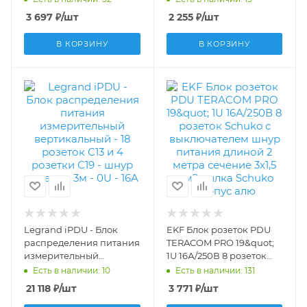
длиной 2 метра сечение
646815
3 697
₽
/шт
2 255
₽
/шт
3x1,5 мм2 вилка Schuko
корпус алюминий
В КОРЗИНУ
В КОРЗИНУ
черный TRP-HPD-16A-
9SH-2MSH
Legrand iPDU - Блок
EKF Блок розеток PDU
распределения питания
TERACOM PRO 19&quot;
измерительный
1U 16А/250В 8 розеток
вертикальный - 18
Schuko с выключателем
Есть в наличии: 10
Есть в наличии: 131
розеток С13 и 4 розетки
шнур питания длиной 2
21 118
₽
/шт
3 771
₽
/шт
С19 - шнур питания 3м -
метра сечение 3x1,5 мм2