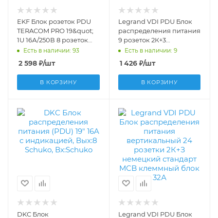
EKF Блок розеток PDU
Legrand VDI PDU Блок
TERACOM PRO 19&quot;
распределения питания
1U 16А/250В 8 розеток
9 розеток 2К+3
Schuko с выключателем
немецкий стандарт 1
Есть в наличии: 93
Есть в наличии: 9
шнур питания длиной 2
индиктор питания шнур
2 598
₽
/шт
1 426
₽
/шт
метра сечение 3x1,5 мм2
питания 3м 19'' 16А
вилка Schuko корпус
646821
В КОРЗИНУ
В КОРЗИНУ
пла TRP-HPD-LSP-16A-
8SH-2MSH
DKC Блок
Legrand VDI PDU Блок