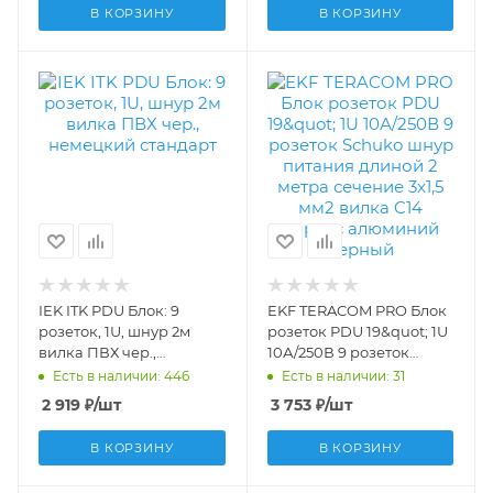
0U - 16A 646012
вилка Schuko корпус
В КОРЗИНУ
В КОРЗИНУ
алю TRP-HPD-LS-16A-
8SH-2MSH
IEK ITK PDU Блок: 9
EKF TERACOM PRO Блок
розеток, 1U, шнур 2м
розеток PDU 19&quot; 1U
вилка ПВХ чер.,
10А/250В 9 розеток
немецкий стандарт
Schuko шнур питания
Есть в наличии: 446
Есть в наличии: 31
PH22-9D1-P
длиной 2 метра сечение
2 919
₽
/шт
3 753
₽
/шт
3x1,5 мм2 вилка C14
корпус алюминий
В КОРЗИНУ
В КОРЗИНУ
черный TRP-HPD-10A-
9SH-2MC14