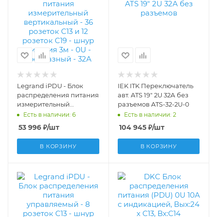
Legrand iPDU - Блок
IEK ITK Переключатель
распределения питания
авт. ATS 19" 2U 32А без
измерительный
разъемов ATS-32-2U-0
вертикальный - 36
Есть в наличии: 6
Есть в наличии: 2
розеток С13 и 12 розеток
53 996
₽
/шт
104 945
₽
/шт
С19 - шнур питания 3м -
0U - трехфазный - 32A
В КОРЗИНУ
В КОРЗИНУ
646015