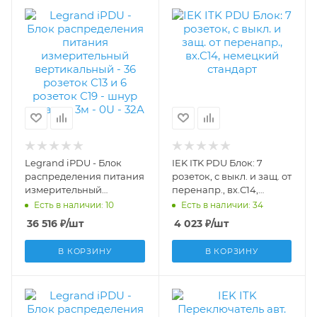
Legrand iPDU - Блок
IEK ITK PDU Блок: 7
распределения питания
розеток, с выкл. и защ. от
измерительный
перенапр., вх.С14,
вертикальный - 36
немецкий стандарт
Есть в наличии: 10
Есть в наличии: 34
розеток С13 и 6 розеток
PH13-7D3
36 516
₽
/шт
4 023
₽
/шт
С19 - шнур питания 3м -
0U - 32A 646013
В КОРЗИНУ
В КОРЗИНУ