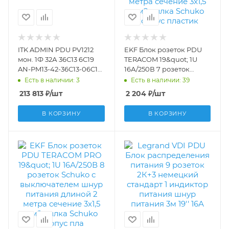
ITK ADMIN PDU PV1212
EKF Блок розеток PDU
мон. 1Ф 32А 36С13 6С19
TERACOM 19&quot; 1U
AN-PM13-42-36C13-06C19-
16А/250В 7 розеток
41
Schuko с выключателем
Есть в наличии: 3
Есть в наличии: 39
шнур питания длиной 2
213 813
₽
/шт
2 204
₽
/шт
метра сечение 3x1,5 мм2
вилка Schuko корпус
В КОРЗИНУ
В КОРЗИНУ
пластик TRC-HPD-LS-
16A-7SH-2MSH