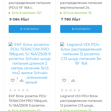
распределения питания
распределения питания
(PDU) 19" 16A с
вертикальный 24
индикацией, Вых:8
розетки 2К+З немецкий
Есть в наличии: 321
Есть в наличии: 16
Schuko, Вх:Schuko
стандарт MCB клеммный
9 084
₽
/шт
7 780
₽
/шт
R519SH8CD
блок 32А 646852
В КОРЗИНУ
В КОРЗИНУ
EKF Блок розеток PDU
Legrand VDI PDU Блок
TERACOM PRO 19&quot;
распределения питания
1U 16А/250В 9 розеток
12 розеток С13 шнур
Schuko шнур питания
питания 3м 19'' 16А
Есть в наличии: 52
Есть в наличии: 15