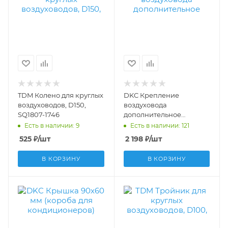
TDM Колено для круглых
DKC Крепление
воздуховодов, D150,
воздуховода
SQ1807-1746
дополнительное
R5KLMCAT05
Есть в наличии: 9
Есть в наличии: 121
525
₽
/шт
2 198
₽
/шт
В КОРЗИНУ
В КОРЗИНУ