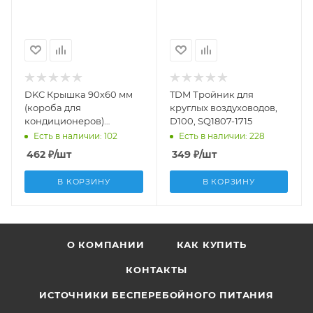
DKC Крышка 90х60 мм
TDM Тройник для
(короба для
круглых воздуховодов,
кондиционеров)
D100, SQ1807-1715
AIR00906
Есть в наличии: 102
Есть в наличии: 228
462
₽
/шт
349
₽
/шт
В КОРЗИНУ
В КОРЗИНУ
О КОМПАНИИ
КАК КУПИТЬ
КОНТАКТЫ
ИСТОЧНИКИ БЕСПЕРЕБОЙНОГО ПИТАНИЯ