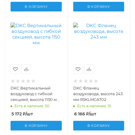
В КОРЗИНУ
В КОРЗИНУ
DKC Вертикальный
DKC Фланец
воздуховод с гибкой
воздуховода, высота 243
секцией, высота 1150 мм
мм R5KLMCAT02
R5KLMCAT03
Есть в наличии: 50
Есть в наличии: 10
5 172
₽
/шт
6 166
₽
/шт
В КОРЗИНУ
В КОРЗИНУ