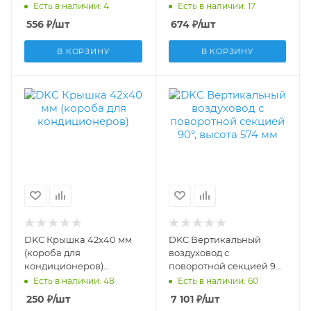
AIR00120
Есть в наличии: 4
Есть в наличии: 17
556
₽
/шт
674
₽
/шт
В КОРЗИНУ
В КОРЗИНУ
DKC Крышка 42х40 мм
DKC Вертикальный
(короба для
воздуховод с
кондиционеров)
поворотной секцией 90°,
AIR00042
высота 574 мм
Есть в наличии: 48
Есть в наличии: 60
R5KLMCAT04
250
₽
/шт
7 101
₽
/шт