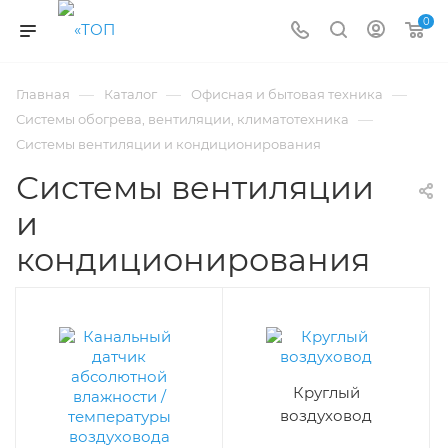
0
—
—
—
Главная
Каталог
Офисная и бытовая техника
—
Системы обогрева, вентиляции, климатотехника
Системы вентиляции и кондиционирования
Системы вентиляции
и
кондиционирования
Круглый
воздуховод