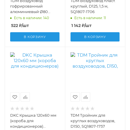
TDM Воздуховод
TDM Воздуховод пласт.
гофрированный
круглый, D125, 1,5 м,
алюминиевый Ø80
SQ1807-1706
SQ1807-0062
Есть в наличии: 140
Есть в наличии: 11
522
₽
/шт
1 142
₽
/шт
В КОРЗИНУ
В КОРЗИНУ
DKC Крышка 120х60 мм
TDM Тройник для
(короба для
круглых воздуховодов,
кондиционеров)
D150, SQ1807-1757