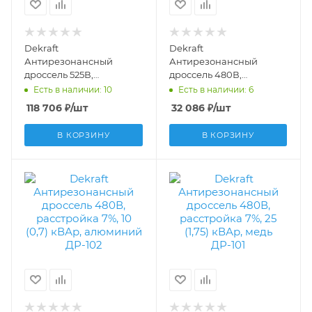
Dekraft
Dekraft
Антирезонансный
Антирезонансный
дроссель 525В,
дроссель 480В,
расстройка 14%, 50 (7)
расстройка 7%, 15 (1,05)
Есть в наличии: 10
Есть в наличии: 6
кВАр, алюминий ДР-102
кВАр, алюминий ДР-102
118 706
₽
/шт
32 086
₽
/шт
50562DEK
50545DEK
В КОРЗИНУ
В КОРЗИНУ