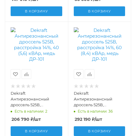
50536DEK
50551DEK
В КОРЗИНУ
В КОРЗИНУ
Dekraft
Dekraft
Антирезонансный
Антирезонансный
дроссель 525В,
дроссель 525В,
расстройка 14%, 40 (5,6)
расстройка 14%, 60 (8,4)
Есть в наличии: 2
Есть в наличии: 36
кВАр, медь ДР-101
кВАр, медь ДР-101
206 790
₽
/шт
292 190
₽
/шт
50539DEK
50541DEK
В КОРЗИНУ
В КОРЗИНУ