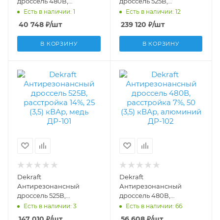
дроссель 480В,
дроссель 525В,
расстройка 7%, 5 (0,35)
расстройка 14%, 50 (7)
Есть в наличии: 1
Есть в наличии: 12
кВАр, медь ДР-101
кВАр, медь ДР-101
40 748
₽
/шт
239 120
₽
/шт
50520DEK
50540DEK
В КОРЗИНУ
В КОРЗИНУ
Dekraft
Dekraft
Антирезонансный
Антирезонансный
дроссель 525В,
дроссель 480В,
расстройка 14%, 25 (3,5)
расстройка 7%, 50 (3,5)
Есть в наличии: 3
Есть в наличии: 66
кВАр, медь ДР-101
кВАр, алюминий ДР-102
147 010
₽
/шт
56 608
₽
/шт