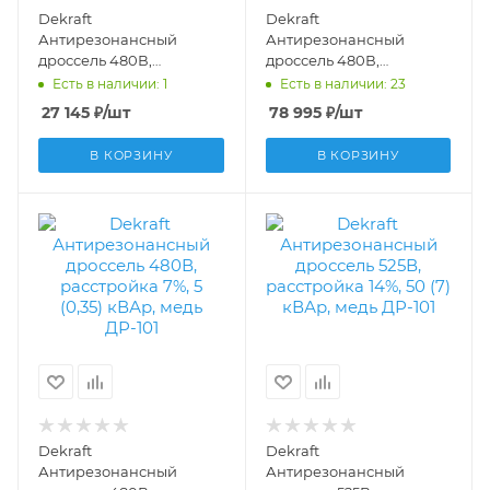
Dekraft
Dekraft
Антирезонансный
Антирезонансный
дроссель 480В,
дроссель 480В,
расстройка 7%, 10 (0,7)
расстройка 7%, 25 (1,75)
Есть в наличии: 1
Есть в наличии: 23
кВАр, алюминий ДР-102
кВАр, медь ДР-101
27 145
₽
/шт
78 995
₽
/шт
50543DEK
50525DEK
В КОРЗИНУ
В КОРЗИНУ
Dekraft
Dekraft
Антирезонансный
Антирезонансный