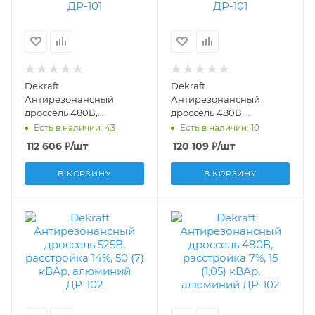
Dekraft
Dekraft
Антирезонансный
Антирезонансный
дроссель 480В,
дроссель 480В,
расстройка 7%, 50 (3,5)
расстройка 7%, 60 (4,2)
Есть в наличии: 43
Есть в наличии: 10
кВАр, медь ДР-101
кВАр, медь ДР-101
112 606
₽
/шт
120 109
₽
/шт
50529DEK
50530DEK
В КОРЗИНУ
В КОРЗИНУ