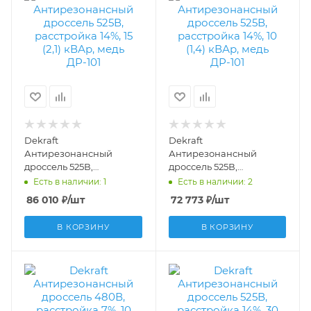
Dekraft
Dekraft
Антирезонансный
Антирезонансный
дроссель 525В,
дроссель 525В,
расстройка 14%, 15 (2,1)
расстройка 14%, 10 (1,4)
Есть в наличии: 1
Есть в наличии: 2
кВАр, медь ДР-101
кВАр, медь ДР-101
86 010
₽
/шт
72 773
₽
/шт
50534DEK
50532DEK
В КОРЗИНУ
В КОРЗИНУ