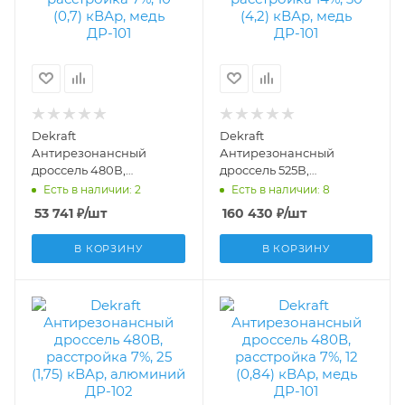
Dekraft
Dekraft
Антирезонансный
Антирезонансный
дроссель 480В,
дроссель 525В,
расстройка 7%, 10 (0,7)
расстройка 14%, 30 (4,2)
Есть в наличии: 2
Есть в наличии: 8
кВАр, медь ДР-101
кВАр, медь ДР-101
53 741
₽
/шт
160 430
₽
/шт
50521DEK
50537DEK
В КОРЗИНУ
В КОРЗИНУ