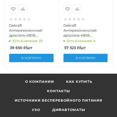
Dekraft
Dekraft
Антирезонансный
Антирезонансный
дроссель 480В,
дроссель 480В,
расстройка 7%, 25 (1,75)
расстройка 7%, 12 (0,84)
Есть в наличии: 35
Есть в наличии: 4
кВАр, алюминий ДР-102
кВАр, медь ДР-101
39 650
₽
/шт
57 523
₽
/шт
50547DEK
50522DEK
В КОРЗИНУ
В КОРЗИНУ
О КОМПАНИИ
КАК КУПИТЬ
КОНТАКТЫ
ИСТОЧНИКИ БЕСПЕРЕБОЙНОГО ПИТАНИЯ
УЗО
ДИФАВТОМАТЫ