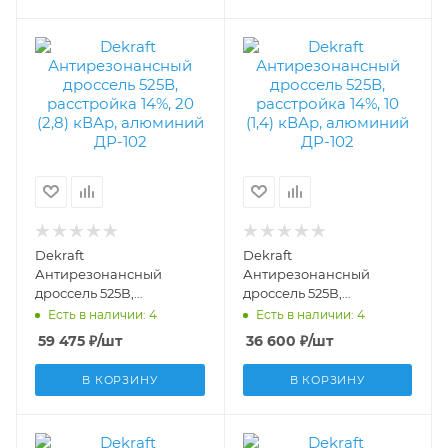
Dekraft
Dekraft
Антирезонансный
Антирезонансный
дроссель 525В,
дроссель 525В,
расстройка 14%, 20 (2,8)
расстройка 14%, 10 (1,4)
Есть в наличии: 4
Есть в наличии: 4
кВАр, алюминий ДР-102
кВАр, алюминий ДР-102
59 475
₽
/шт
36 600
₽
/шт
50557DEK
50554DEK
В КОРЗИНУ
В КОРЗИНУ