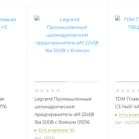
ая
Legrand Промышленный
TDM Плавк
776
цилиндрический
С3 14х51 4
предохранитель аМ 22x58
Есть в нал
16а 500В с бойком 015116
Арт.: SQ0729
Есть в наличии: 30
Арт.: 015116