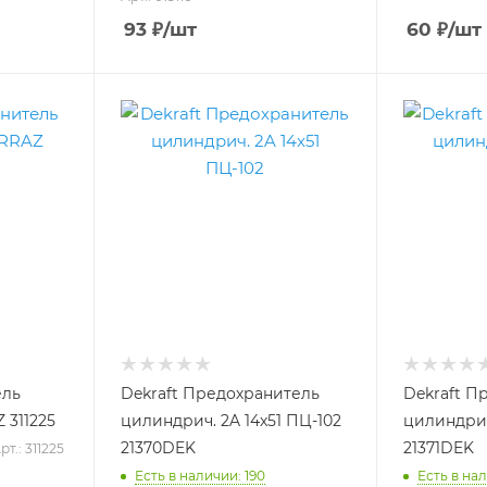
93
₽
/шт
60
₽
/шт
ель
Dekraft Предохранитель
Dekraft П
 311225
цилиндрич. 2A 14x51 ПЦ-102
цилиндрич
21370DEK
21371DEK
рт.: 311225
Есть в наличии: 190
Есть в нал