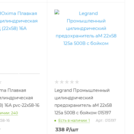
ima Плавкая
Legrand Промышленный
илиндрическая
цилиндрический
) 16А pvc-22x58-16
предохранитель аМ 22x58
125а 500В с бойком 015197
личии: 240
x58-16
Есть в наличии: 1
Арт.: 015197
т
338
₽
/шт