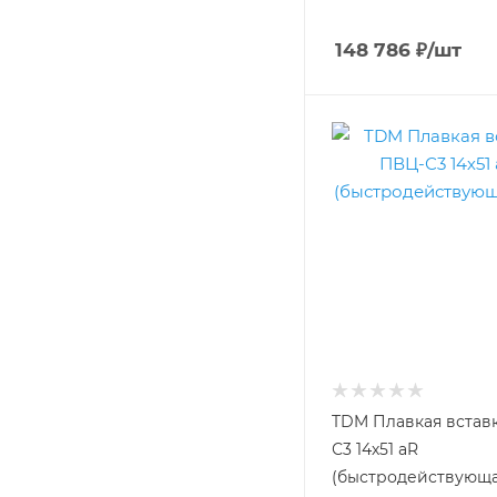
148 786
₽
/шт
TDM Плавкая встав
С3 14х51 aR
(быстродействующа