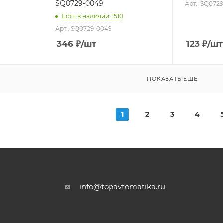
SQ0729-0049
Арт.: SQ072
Есть в наличии: 1510
Арт.: SQ0729-0049
346
₽
/шт
123
₽
/шт
ПОКАЗАТЬ ЕЩЕ
1
2
3
4
info@topavtomatika.ru