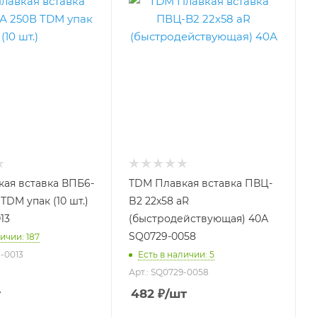
ая вставка ВПБ6-
TDM Плавкая вставка ПВЦ-
 TDM упак (10 шт.)
B2 22х58 aR
13
(быстродействующая) 40А
SQ0729-0058
ичии: 187
8-0013
Есть в наличии: 5
Арт.: SQ0729-0058
т
482
₽
/шт