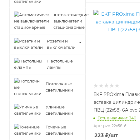
Автоматические
выключатели
стационарные
Розетки и
выключатели
Настольные
лампы
Потолочные
светильники
EKF PROxima Плавк
вставка цилиндрич
Уличные
ПВЦ (22х58) 6А pvc-
светильники
Есть в наличии: 340
Арт.: pvc-22x58-6
Точечные
светильники
223
₽
/шт