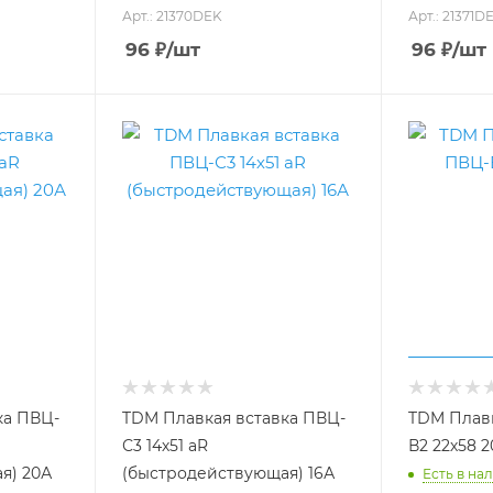
Арт.: 21370DEK
Арт.: 21371D
96
₽
/шт
96
₽
/шт
ка ПВЦ-
TDM Плавкая вставка ПВЦ-
TDM Плавк
С3 14х51 aR
В2 22х58 
я) 20А
(быстродействующая) 16А
Есть в нал