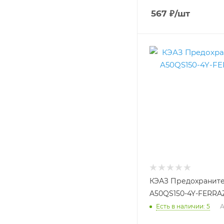
567
₽
/шт
КЭАЗ Предохранит
A50QS150-4Y-FERRAZ
Есть в наличии: 5
А