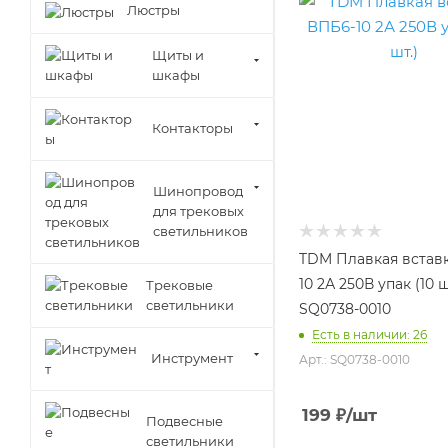
Люстры
Щиты и
шкафы
Контакторы
Шинопровод
для трековых
светильников
TDM Плавкая встав
10 2А 250В упак (10 ш
Трековые
светильники
SQ0738-0010
Есть в наличии: 26
Инструмент
Арт.: SQ0738-0010
199
₽
/шт
Подвесные
светильники