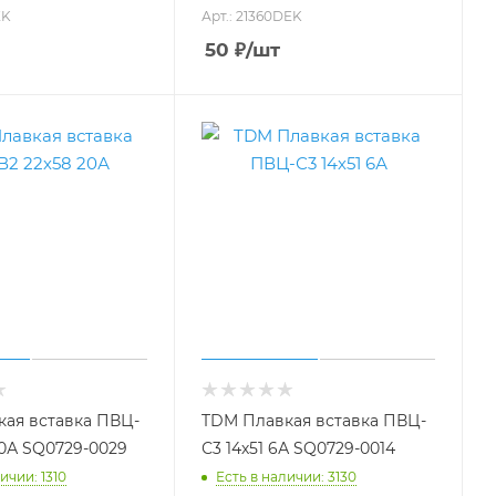
EK
Арт.: 21360DEK
50
₽
/шт
ая вставка ПВЦ-
TDM Плавкая вставка ПВЦ-
20А SQ0729-0029
С3 14х51 6А SQ0729-0014
ичии: 1310
Есть в наличии: 3130