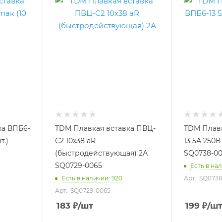
ка ВПБ6-
TDM Плавкая вставка ПВЦ-
TDM Плавк
т.)
С2 10х38 aR
13 5А 250В
(быстродействующая) 2А
SQ0738-00
SQ0729-0065
Есть в нал
Есть в наличии: 920
Арт.: SQ073
Арт.: SQ0729-0065
183
₽
/шт
199
₽
/ш