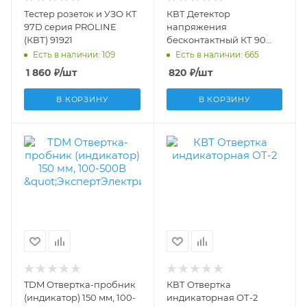
Тестер розеток и УЗО КТ
КВТ Детектор
97D серия PROLINE
напряжения
(КВТ) 91921
бесконтактный КТ 90
&quot;PROLINE&quot;
Есть в наличии: 109
Есть в наличии: 665
87242
1 860
₽
/шт
820
₽
/шт
В КОРЗИНУ
В КОРЗИНУ
TDM Отвертка-пробник
КВТ Отвертка
(индикатор) 150 мм, 100-
индикаторная ОТ-2