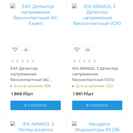
EKF Детектор
IEK ARMA2L 5 Детектор
напряжения
напряжения
бесконтактный 1AC
бесконтактный VD10
Expert ln-180701-1ac
A2L5-VD10-10
Есть в наличии: 958
Есть в наличии: 1222
1 868
₽
/шт
1 861
₽
/шт
В КОРЗИНУ
В КОРЗИНУ