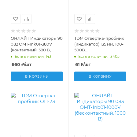
ОНЛАЙТ Индикаторы 90
TDM Отвертка-пробник
082 OMT-Ink01-380V
(индикатор) 135 мм, 100-
(контактный, 380 В,
500В
УНН-1Д) 90082
&quot;ЭкспертЭлектрик&quot
Есть в наличии: 143
Есть в наличии: 13405
SQ1015-0001
660
₽
/шт
61
₽
/шт
В КОРЗИНУ
В КОРЗИНУ