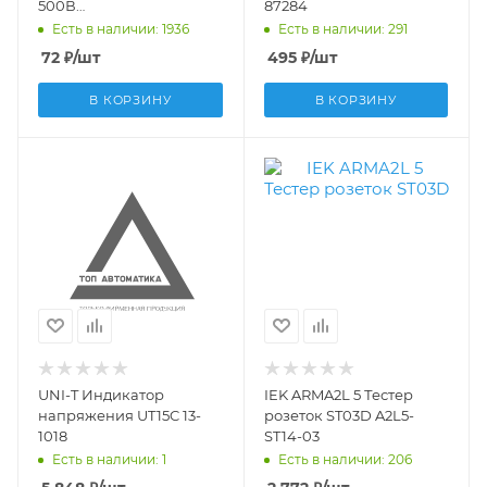
500В
87284
&quot;ЭкспертЭлектрик&quot;
Есть в наличии: 1936
Есть в наличии: 291
SQ1015-0002
72
₽
/шт
495
₽
/шт
В КОРЗИНУ
В КОРЗИНУ
UNI-T Индикатор
IEK ARMA2L 5 Тестер
напряжения UT15C 13-
розеток ST03D A2L5-
1018
ST14-03
Есть в наличии: 1
Есть в наличии: 206