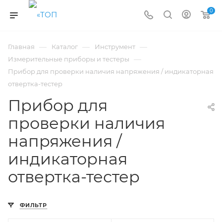
0
—
—
—
Главная
Каталог
Инструмент
—
Измерительные приборы и тестеры
Прибор для проверки наличия напряжения / индикаторная
отвертка-тестер
Прибор для
проверки наличия
напряжения /
индикаторная
отвертка-тестер
ФИЛЬТР