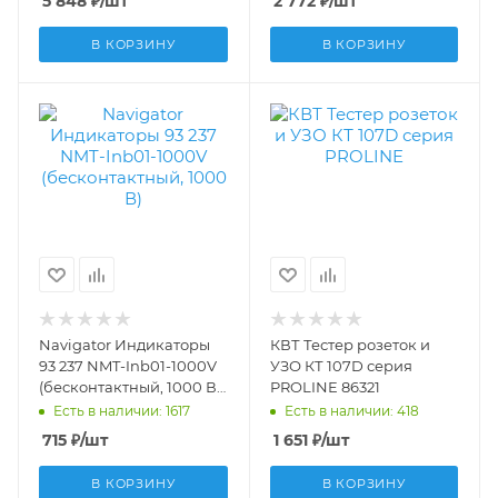
5 848
₽
/шт
2 772
₽
/шт
В КОРЗИНУ
В КОРЗИНУ
Navigator Индикаторы
КВТ Тестер розеток и
93 237 NMT-Inb01-1000V
УЗО КТ 107D серия
(бесконтактный, 1000 В)
PROLINE 86321
93237
Есть в наличии: 1617
Есть в наличии: 418
715
₽
/шт
1 651
₽
/шт
В КОРЗИНУ
В КОРЗИНУ