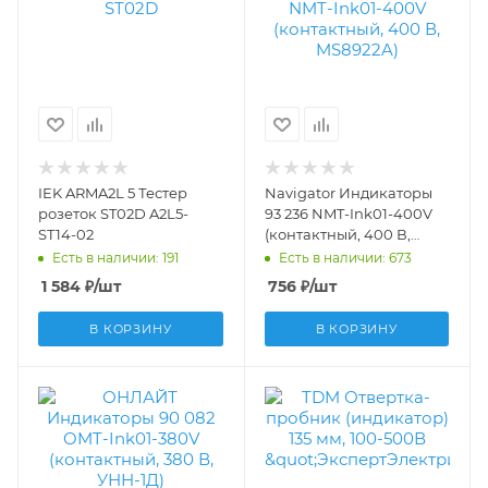
IEK ARMA2L 5 Тестер
Navigator Индикаторы
розеток ST02D A2L5-
93 236 NMT-Ink01-400V
ST14-02
(контактный, 400 В,
MS8922A) 93236
Есть в наличии: 191
Есть в наличии: 673
1 584
₽
/шт
756
₽
/шт
В КОРЗИНУ
В КОРЗИНУ