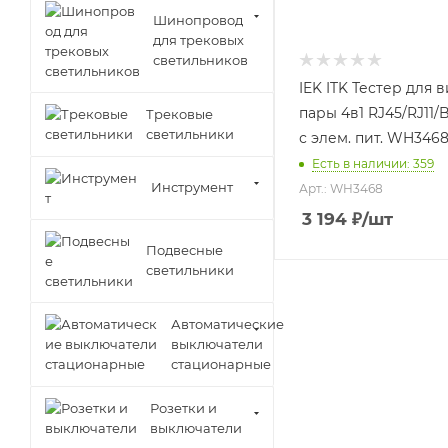
Шинопровод
для трековых
светильников
IEK ITK Тестер для 
пары 4в1 RJ45/RJ11
Трековые
светильники
с элем. пит. WH346
Есть в наличии: 359
Инструмент
Арт.: WH3468
3 194
₽
/шт
Подвесные
светильники
Автоматические
выключатели
стационарные
Розетки и
выключатели