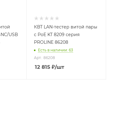
витой
КВТ LAN-тестер витой пары
/BNC/USB
с РоЕ KT 8209 серия
8
PROLINE 86208
Есть в наличии: 63
Арт.: 86208
12 815
₽
/шт