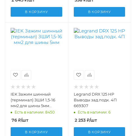
2 645
₽
/шт
338
₽
/шт
снизу 026380
В КОРЗИНУ
В КОРЗИНУ
IEK Зажим шинный
Legrand DRX 125 HP
(терминал) ЗШИ 1,5-16
Выводы зад.подк. 4П
мм2 для шины 5мм
669307
YNT10-05-25-016
Есть в наличии: 8450
Есть в наличии: 6
76
₽
/шт
2 253
₽
/шт
В КОРЗИНУ
В КОРЗИНУ