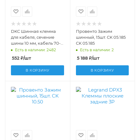
DKC Шинная клемма
Провенто Зажим
для кабеля, сечение
шинный, 15шт. CK 05.185
шины 10 мм, кабель 70-
CK 05.185
120 мм R5BC1012
Есть в наличии: 2482
Есть в наличии: 2
552
₽
/шт
5 188
₽
/шт
В КОРЗИНУ
В КОРЗИНУ