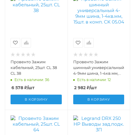
Провенто Зажим
Провенто Зажим
кабельный, 25шт. CL 38
шинный универсальный
CL 38
4-9мм шина, 1-4кв.мм,
15шт. в комп. CK 05.04 CK
Есть в наличии: 36
Есть в наличии: 12
05.04
6 578
₽
/шт
2 982
₽
/шт
В КОРЗИНУ
В КОРЗИНУ