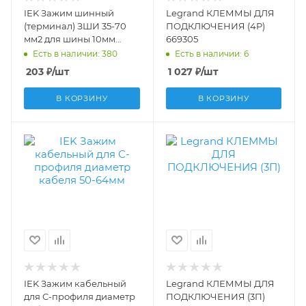
IEK Зажим шинный
Legrand КЛЕММЫ ДЛЯ
(терминал) ЗШИ 35-70
ПОДКЛЮЧЕНИЯ (4P)
мм2 для шины 10мм
669305
YNT10-10-35-070
Есть в наличии: 380
Есть в наличии: 6
203
₽
/шт
1 027
₽
/шт
В КОРЗИНУ
В КОРЗИНУ
IEK Зажим кабельный
Legrand КЛЕММЫ ДЛЯ
для С-профиля диаметр
ПОДКЛЮЧЕНИЯ (3П)