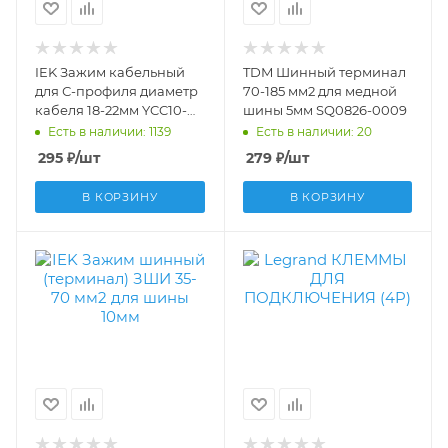
IEK Зажим кабельный
TDM Шинный терминал
для С-профиля диаметр
70-185 мм2 для медной
кабеля 18-22мм YCC10-
шины 5мм SQ0826-0009
30-18-022
Есть в наличии: 1139
Есть в наличии: 20
295
₽
/шт
279
₽
/шт
В КОРЗИНУ
В КОРЗИНУ