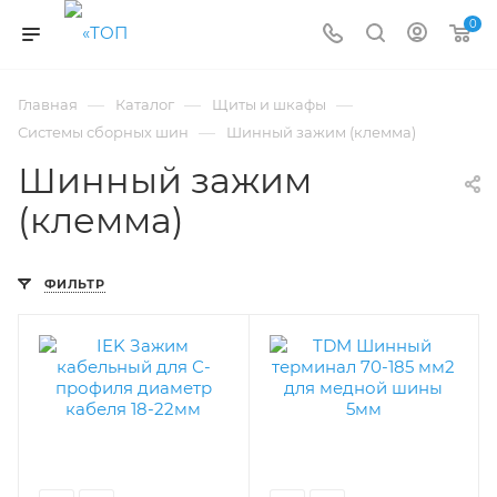
0
—
—
—
Главная
Каталог
Щиты и шкафы
—
Системы сборных шин
Шинный зажим (клемма)
Шинный зажим
(клемма)
ФИЛЬТР