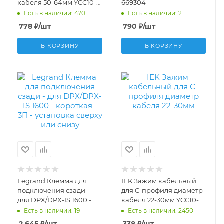
кабеля 50-64мм YCC10-
669304
30-50-064
Есть в наличии: 470
Есть в наличии: 2
778
₽
/шт
790
₽
/шт
В КОРЗИНУ
В КОРЗИНУ
Legrand Клемма для
IEK Зажим кабельный
подключения сзади -
для С-профиля диаметр
для DPX/DPX-IS 1600 -
кабеля 22-30мм YCC10-
короткая - 3П -
30-22-030
Есть в наличии: 19
Есть в наличии: 2450
установка сверху или