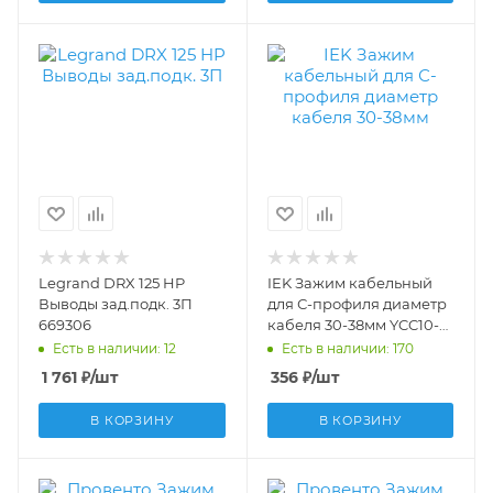
Legrand DRX 125 HP
IEK Зажим кабельный
Выводы зад.подк. 3П
для С-профиля диаметр
669306
кабеля 30-38мм YCC10-
30-30-038
Есть в наличии: 12
Есть в наличии: 170
1 761
₽
/шт
356
₽
/шт
В КОРЗИНУ
В КОРЗИНУ