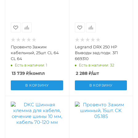
Провенто Зажим
Legrand DRX 250 HP
кабельный, 25шт. CL 64
Выводы зад.подк. 3П
CL 64
669310
Есть в наличии: 1
Есть в наличии: 32
13 739
₽
/компл
2 288
₽
/шт
В КОРЗИНУ
В КОРЗИНУ