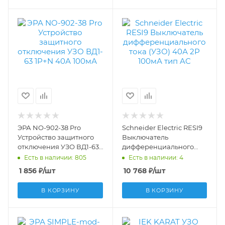
ЭРА NO-902-38 Pro
Schneider Electric RESI9
Устройство защитного
Выключатель
отключения УЗО ВД1-63
дифференциального
1P+N 40А 100мА
тока (УЗО) 40А 2P 100мА
Есть в наличии: 805
Есть в наличии: 4
Б0031883
тип AC R9R52240
1 856
₽
/шт
10 768
₽
/шт
В КОРЗИНУ
В КОРЗИНУ