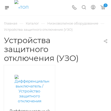
0
—
—
—
Главная
Каталог
Низковольтное оборудование
Устройства защитного отключения (УЗО)
Устройства
защитного
отключения (УЗО)
Дифференциальный