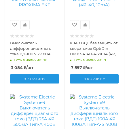
Выключатель
КЭАЗ ВДТ без защиты от
дифференциального
сверхтоков OptiDin
тока ВД-100N 2P 80А
DМ63-4140-A-УХЛ4 (4P,
30мА AC эл-мех 6кА
40, 10mA) 254310
Есть в наличии: 96
Есть в наличии: 71
PROXIMA EKF
3 084
₽
/шт
7 597
₽
/шт
E1026M8030
В КОРЗИНУ
В КОРЗИНУ