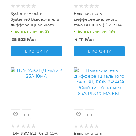
Systeme Electric
Выключатель
Systeme9 Выключатель
дифференциального
дифференциального
тока ВД-100N (S) 2P 50А
тока (ВДТ) 80A 4P 300мА
300мА тип AC эл-мех 6кА
Есть в наличии: 29
Есть в наличии: 494
Тип-AC-S 400В S9R19480
PROXIMA EKF
28 853
₽
/шт
4 111
₽
/шт
E1026MS50300
В КОРЗИНУ
В КОРЗИНУ
TDM УЗО ВД1-63 2Р 25А
Выключатель