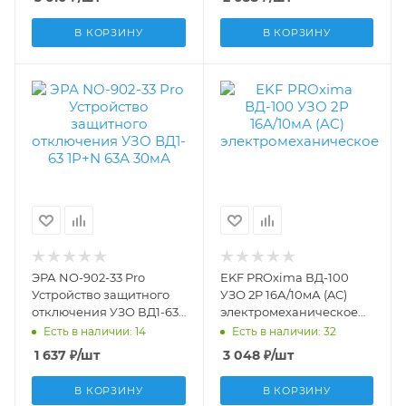
E1046M5030
В КОРЗИНУ
В КОРЗИНУ
ЭРА NO-902-33 Pro
EKF PROxima ВД-100
Устройство защитного
УЗО 2P 16А/10мА (AC)
отключения УЗО ВД1-63
электромеханическое
1P+N 63А 30мА Б0031879
elcb-2-16-10-em-pro
Есть в наличии: 14
Есть в наличии: 32
1 637
₽
/шт
3 048
₽
/шт
В КОРЗИНУ
В КОРЗИНУ