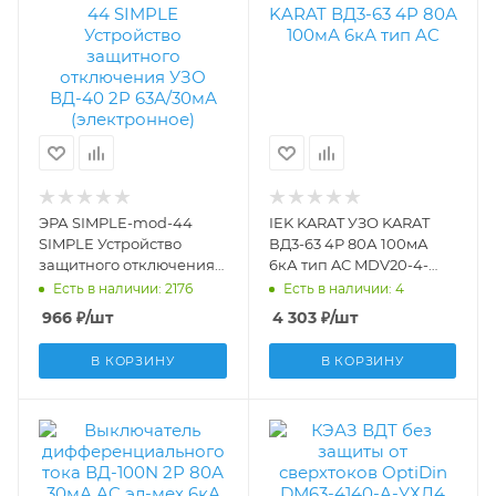
ЭРА SIMPLE-mod-44
IEK KARAT УЗО KARAT
SIMPLE Устройство
ВД3-63 4P 80А 100мА
защитного отключения
6кА тип AC MDV20-4-
УЗО ВД-40 2P 63А/30мА
080-100
Есть в наличии: 2176
Есть в наличии: 4
(электронное) Б0039264
966
₽
/шт
4 303
₽
/шт
В КОРЗИНУ
В КОРЗИНУ