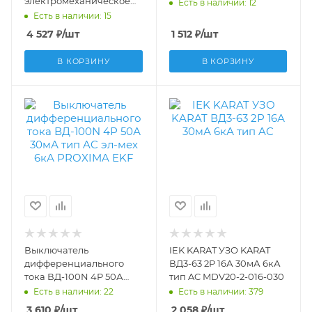
электромеханическое
Есть в наличии: 12
elcb-4-63-300S-em-pro
Есть в наличии: 15
4 527
₽
/шт
1 512
₽
/шт
В КОРЗИНУ
В КОРЗИНУ
Выключатель
IEK KARAT УЗО KARAT
дифференциального
ВД3-63 2P 16А 30мА 6кА
тока ВД-100N 4P 50А
тип AC MDV20-2-016-030
30мА тип AC эл-мех 6кА
Есть в наличии: 22
Есть в наличии: 379
PROXIMA EKF
3 610
₽
/шт
2 058
₽
/шт