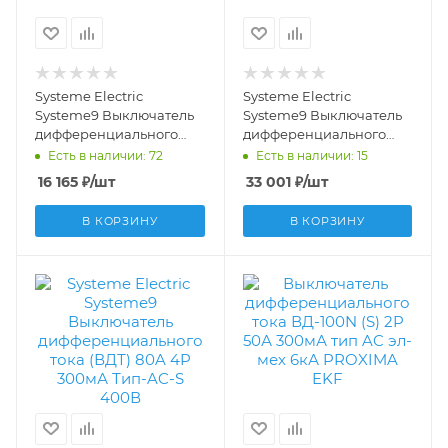
Systeme Electric
Systeme Electric
Systeme9 Выключатель
Systeme9 Выключатель
дифференциального
дифференциального
тока (ВДТ) 25A 4P 300мА
тока (ВДТ) 100A 4P
Есть в наличии: 72
Есть в наличии: 15
Тип-A 400В S9R24425
100мА Тип-A-S 400В
16 165
₽
/шт
33 001
₽
/шт
S9R28491
В КОРЗИНУ
В КОРЗИНУ