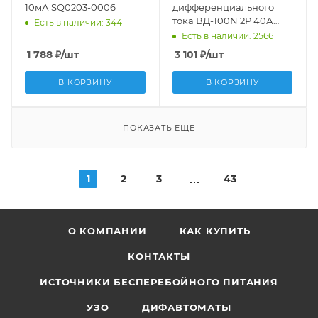
10мА SQ0203-0006
дифференциального
тока ВД-100N 2P 40А
Есть в наличии: 344
30мА тип A эл-мех 6кА
Есть в наличии: 2566
PROXIMA EKF
1 788
₽
/шт
3 101
₽
/шт
E1026MA4030
В КОРЗИНУ
В КОРЗИНУ
ПОКАЗАТЬ ЕЩЕ
1
2
3
43
О КОМПАНИИ
КАК КУПИТЬ
КОНТАКТЫ
ИСТОЧНИКИ БЕСПЕРЕБОЙНОГО ПИТАНИЯ
УЗО
ДИФАВТОМАТЫ