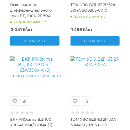
Выключатель
TDM УЗО ВД1-63 2Р 32А
дифференциального
30мА SQ0203-0010
тока ВД-100N 2P 50А
Есть в наличии: 5
100мА тип AC эл-мех 6кА
Есть в наличии: 35
PROXIMA EKF
3 041
₽
/шт
1 495
₽
/шт
E1026M50100
В КОРЗИНУ
В КОРЗИНУ
EKF PROxima ВД-100
TDM УЗО ВД1-63 2Р 50А
УЗО 4P 63А/300мА (S)
30мА SQ0203-0016