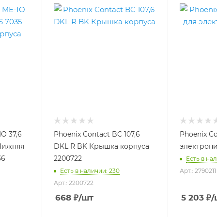
IO 37,6
Phoenix Contact BC 107,6
Phoenix C
 Нижняя
DKL R BK Крышка корпуса
электрони
36
2200722
Есть в нал
Есть в наличии: 230
Арт.: 2790211
Арт.: 2200722
668
₽
/шт
5 203
₽
/