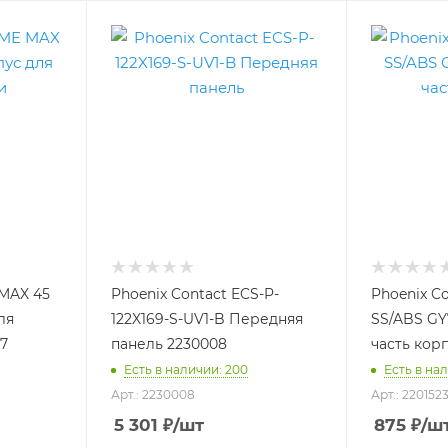
 MAX 45
Phoenix Contact ECS-P-
Phoenix Co
ля
122X169-S-UV1-B Передняя
SS/ABS GY
7
панель 2230008
часть корп
Есть в наличии: 200
Есть в на
Арт.: 2230008
Арт.: 220152
5 301
₽
/шт
875
₽
/ш