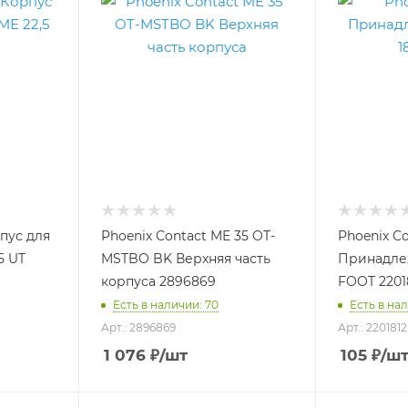
рпус для
Phoenix Contact ME 35 OT-
Phoenix Co
5 UT
MSTBO BK Верхняя часть
Принадлеж
корпуса 2896869
FOOT 2201
Есть в наличии: 70
Есть в на
Арт.: 2896869
Арт.: 2201812
1 076
₽
/шт
105
₽
/ш