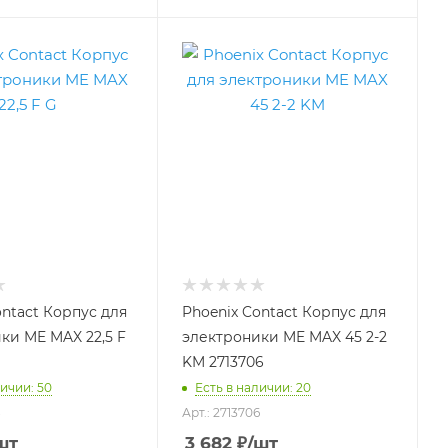
ontact Корпус для
Phoenix Contact Корпус для
ки ME MAX 22,5 F
электроники ME MAX 45 2-2
KM 2713706
ичии: 50
Есть в наличии: 20
8
Арт.: 2713706
шт
3 682
₽
/шт