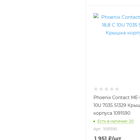
Phoenix Contact ME-I
10U 7035 S1329 Кры
корпуса 1091590
Есть в наличии: 20
Арт.: 1091590
1 951
₽
/шт