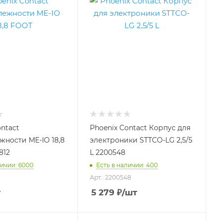
ntact
Phoenix Contact Корпус для
ности ME-IO 18,8
электроники STTCO-LG 2,5/5
812
L 2200548
личии: 6000
Есть в наличии: 400
Арт.: 2200548
т
5 279
₽
/шт