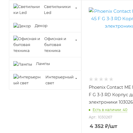
Светильники
Led
Декор
Офисная и
бытовая
техника
Лампы
Интерьерный
свет
Phoenix Contact ME
F G 3-3 RD Корпус д
электроники 103026
Есть в наличии: 40
Арт.: 1030267
4 352
₽
/шт