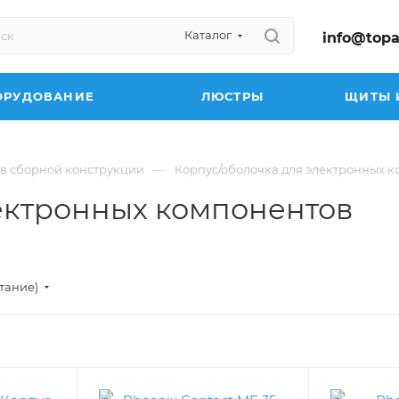
Каталог
info@topa
ОРУДОВАНИЕ
ЛЮСТРЫ
ЩИТЫ 
—
в сборной конструкции
Корпус/оболочка для электронных 
ектронных компонентов
стание)