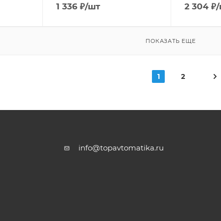
1 336
₽
/шт
2 304
₽
/
ПОКАЗАТЬ ЕЩЕ
1
2
info@topavtomatika.ru