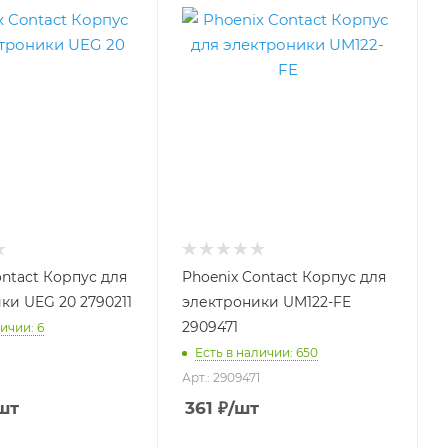
ontact Корпус для
Phoenix Contact Корпус для
ки UEG 20 2790211
электроники UM122-FE
2909471
ичии: 6
Есть в наличии: 650
Арт.: 2909471
шт
361
₽
/шт