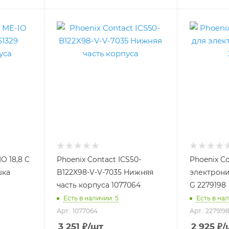
O 18,8 C
Phoenix Contact ICS50-
Phoenix C
шка
B122X98-V-V-7035 Нижняя
электрони
часть корпуса 1077064
G 2279198
Есть в наличии: 5
Есть в нал
Арт.: 1077064
Арт.: 227919
3 251
₽
/шт
2 925
₽
/