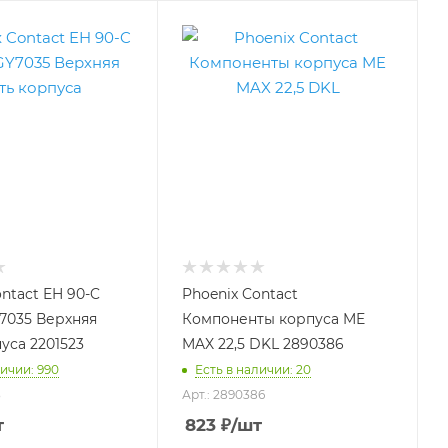
ntact EH 90-C
Phoenix Contact
7035 Верхняя
Компоненты корпуса ME
уса 2201523
MAX 22,5 DKL 2890386
личии: 990
Есть в наличии: 20
3
Арт.: 2890386
т
823
₽
/шт