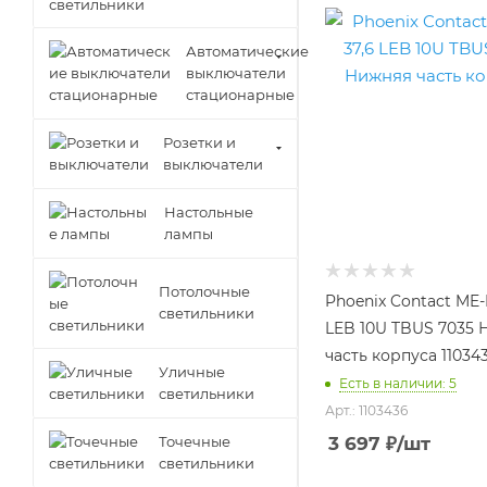
Автоматические
выключатели
стационарные
Розетки и
выключатели
Настольные
лампы
Потолочные
Phoenix Contact ME-
светильники
LEB 10U TBUS 7035
часть корпуса 11034
Уличные
Есть в наличии: 5
светильники
Арт.: 1103436
3 697
₽
/шт
Точечные
светильники