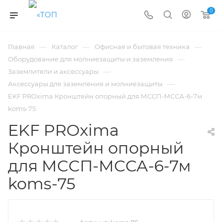
0
—
—
—
Главная
Каталог
Офисная и бытовая техника
—
Оборудование для молниезащиты и заземления
—
Заземлители и аксессуары
—
Аксессуары для заземления и молниезащиты
EKF PROxima Кронштейн опорный для МССП-МССА-6-7м
koms-75
EKF PROxima
Кронштейн опорный
для МССП-МССА-6-7м
koms-75