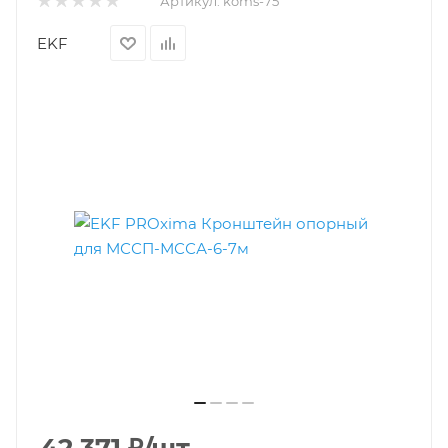
Артикул:
koms-75
EKF