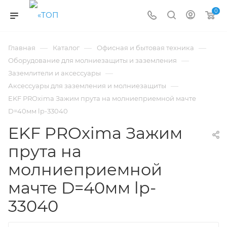
0
—
—
—
Главная
Каталог
Офисная и бытовая техника
—
Оборудование для молниезащиты и заземления
—
Заземлители и аксессуары
—
Аксессуары для заземления и молниезащиты
EKF PROxima Зажим прута на молниеприемной мачте
D=40мм lp-33040
EKF PROxima Зажим
прута на
молниеприемной
мачте D=40мм lp-
33040