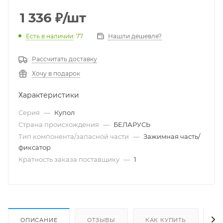
1 336
₽
/шт
Есть в наличии
: 77
Нашли дешевле?
Рассчитать доставку
Хочу в подарок
Характеристики
Серия
—
Купол
Страна происхождения
—
БЕЛАРУСЬ
Тип компонента/запасной части
—
Зажимная часть/
фиксатор
Кратность заказа поставщику
—
1
ОПИСАНИЕ
ОТЗЫВЫ
КАК КУПИТЬ
О