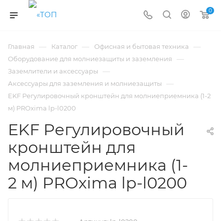
0
—
—
—
Главная
Каталог
Офисная и бытовая техника
—
Оборудование для молниезащиты и заземления
—
Заземлители и аксессуары
—
Аксессуары для заземления и молниезащиты
EKF Регулировочный кронштейн для молниеприемника (1-2
м) PROxima lp-l0200
EKF Регулировочный
кронштейн для
молниеприемника (1-
2 м) PROxima lp-l0200