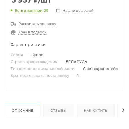
5 937
₽
/шт
Есть в наличии
: 29
Нашли дешевле?
Рассчитать доставку
Хочу в подарок
Характеристики
Серия
—
Купол
Страна происхождения
—
БЕЛАРУСЬ
Тип компонента/запасной части
—
Скоба/кронштейн
Кратность заказа поставщику
—
1
ОПИСАНИЕ
ОТЗЫВЫ
КАК КУПИТЬ
О