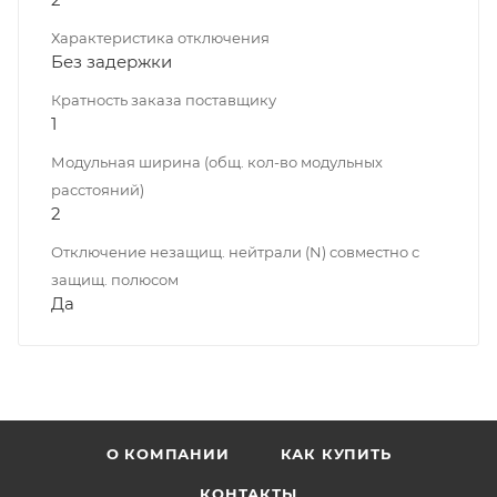
Характеристика отключения
Без задержки
Кратность заказа поставщику
1
Модульная ширина (общ. кол-во модульных
расстояний)
2
Отключение незащищ. нейтрали (N) совместно с
защищ. полюсом
Да
О КОМПАНИИ
КАК КУПИТЬ
КОНТАКТЫ