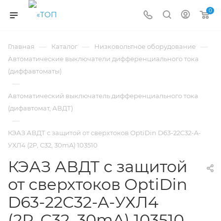
0
—
—
—
Главная
Каталог
Низковольтное оборудование
Автоматические выключатели дифференциального тока
(диффавтоматы)
—
Автоматический выключатель дифференциального тока
(дифавтомат, АВДТ)
—
КЭАЗ АВДТ с защитой от сверхтоков OptiDin D63-22C32-A-
УХЛ4 (2P, C32, 30mA) 103510
КЭАЗ АВДТ с защитой
от сверхтоков OptiDin
D63-22C32-A-УХЛ4
(2P, C32, 30mA) 103510