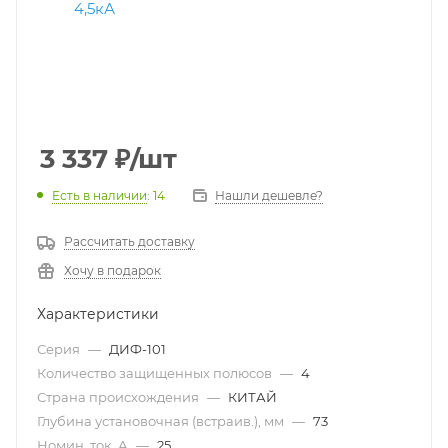
3 337
₽
/шт
Есть в наличии
: 14
Нашли дешевле?
Рассчитать доставку
Хочу в подарок
Характеристики
Серия
—
ДИФ-101
Количество защищенных полюсов
—
4
Страна происхождения
—
КИТАЙ
Глубина установочная (встраив.), мм
—
73
Номин. ток, А
—
25