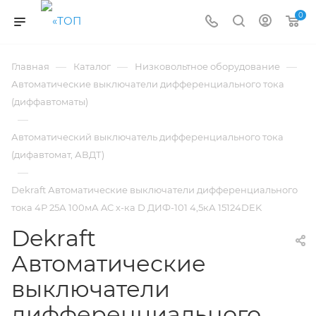
0
—
—
—
Главная
Каталог
Низковольтное оборудование
Автоматические выключатели дифференциального тока
(диффавтоматы)
—
Автоматический выключатель дифференциального тока
(дифавтомат, АВДТ)
—
Dekraft Автоматические выключатели дифференциального
тока 4Р 25А 100мА AC х-ка D ДИФ-101 4,5кА 15124DEK
Dekraft
Автоматические
выключатели
дифференциального