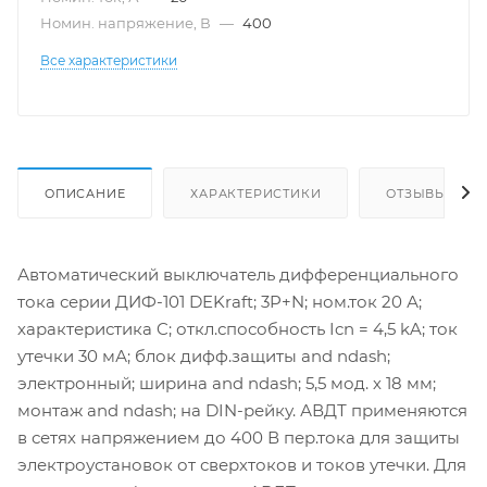
Номин. напряжение, В
—
400
Все характеристики
ОПИСАНИЕ
ХАРАКТЕРИСТИКИ
ОТЗЫВЫ
Автоматический выключатель дифференциального
тока серии ДИФ-101 DEKraft; 3P+N; ном.ток 20 А;
характеристика C; откл.способность Icn = 4,5 kA; ток
утечки 30 мА; блок дифф.защиты and ndash;
электронный; ширина and ndash; 5,5 мод. х 18 мм;
монтаж and ndash; на DIN-рейку. АВДТ применяются
в сетях напряжением до 400 В пер.тока для защиты
электроустановок от сверхтоков и токов утечки. Для