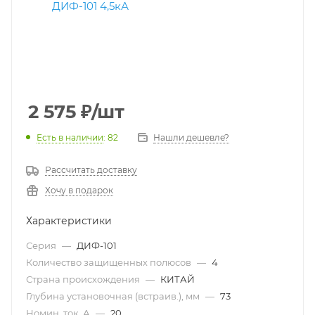
2 575
₽
/шт
Есть в наличии
: 82
Нашли дешевле?
Рассчитать доставку
Хочу в подарок
Характеристики
Серия
—
ДИФ-101
Количество защищенных полюсов
—
4
Страна происхождения
—
КИТАЙ
Глубина установочная (встраив.), мм
—
73
Номин. ток, А
—
20