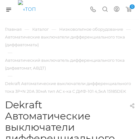
0
—
—
—
Главная
Каталог
Низковольтное оборудование
Автоматические выключатели дифференциального тока
(диффавтоматы)
—
Автоматический выключатель дифференциального тока
(дифавтомат, АВДТ)
—
Dekraft Автоматические выключатели дифференциального
тока 3P+N 20А 30мА тип AC х-ка C ДИФ-101 4,5кА 15185DEK
Dekraft
Автоматические
выключатели
дифференциального