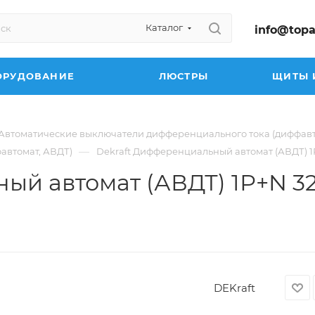
Каталог
info@topa
ОРУДОВАНИЕ
ЛЮСТРЫ
ЩИТЫ 
Автоматические выключатели дифференциального тока (диффав
—
автомат, АВДТ)
Dekraft Дифференциальный автомат (АВДТ) 1Р
й автомат (АВДТ) 1Р+N 32
DEKraft