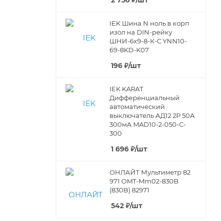
2 756
₽
/шт
IEK Шина N ноль в корп
изол на DIN-рейку
ШНИ-6х9-8-К-С YNN10-
69-8KD-K07
196
₽
/шт
IEK KARAT
Дифференциальный
автоматический
выключатель АД12 2Р 50А
300мА MAD10-2-050-C-
300
1 696
₽
/шт
ОНЛАЙТ Мультиметр 82
971 OMT-Mm02-830B
(830B) 82971
542
₽
/шт