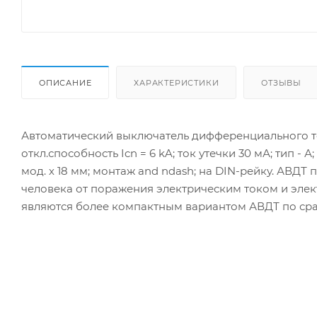
ОПИСАНИЕ
ХАРАКТЕРИСТИКИ
ОТЗЫВЫ
Автоматический выключатель дифференциального тока
откл.способность Icn = 6 kA; ток утечки 30 мА; тип -
мод. х 18 мм; монтаж and ndash; на DIN-рейку. АВДТ
человека от поражения электрическим током и элек
являются более компактным вариантом АВДТ по сра