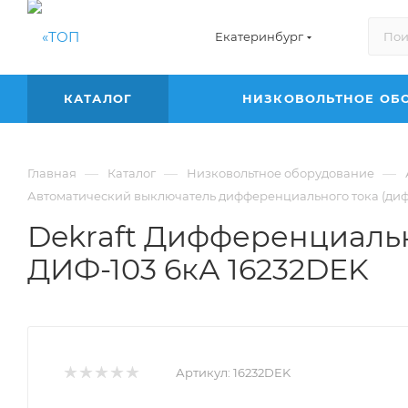
Екатеринбург
КАТАЛОГ
НИЗКОВОЛЬТНОЕ ОБ
—
—
—
Главная
Каталог
Низковольтное оборудование
Автоматический выключатель дифференциального тока (диф
Dekraft Дифференциальны
ДИФ-103 6кА 16232DEK
Артикул:
16232DEK