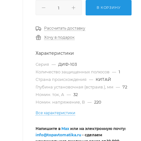
В КОРЗИНУ
Рассчитать доставку
Хочу в подарок
Характеристики
Серия
—
ДИФ-103
Количество защищенных полюсов
—
1
Страна происхождения
—
КИТАЙ
Глубина установочная (встраив.), мм
—
72
Номин. ток, А
—
32
Номин. напряжение, В
—
220
Все характеристики
Напишите в
Max
или на электронную почту:
info@topavtomatika.ru
- сделаем