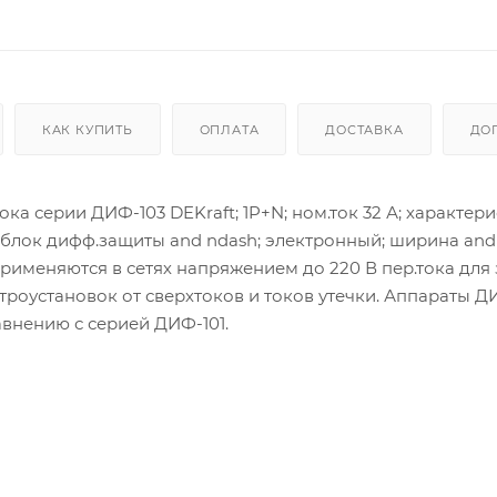
КАК КУПИТЬ
ОПЛАТА
ДОСТАВКА
ДО
 серии ДИФ-103 DEKraft; 1P+N; ном.ток 32 А; характери
 А; блок дифф.защиты and ndash; электронный; ширина and
 применяются в сетях напряжением до 220 В пер.тока для
троустановок от сверхтоков и токов утечки. Аппараты Д
внению с серией ДИФ-101.