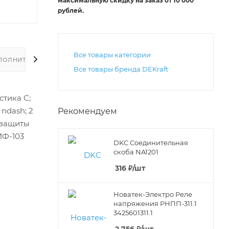
максимальную скидку на заказ от 10 000
рублей
.
Все товары категории
ПОЛНИТЕЛЬНО
Все товары бренда DEKraft
стика C;
 ndash; 2
Рекомендуем
 защиты
ИФ-103
DKC Соединительная
скоба NA1201
316
₽
/шт
Новатек-Электро Реле
напряжения РНПП-311.1
3425601311.1