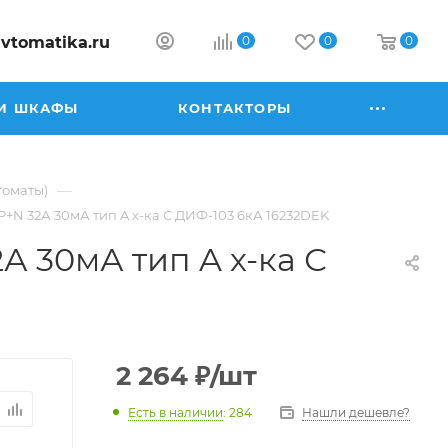
vtomatika.ru
0
0
0
И ШКАФЫ
КОНТАКТОРЫ
—
томаты)
+N 32А 30мА тип A х-ка С ДИФ-103 6кА 16232DEK
А 30мА тип A х-ка С
2 264
₽
/шт
Есть в наличии
: 284
Нашли дешевле?