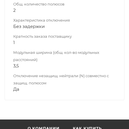
Общ. количество полюсов
2
Характеристика отключения
Без задержки
Кратность заказа поставщику
1
Модульная ширина (общ. кол-во модульных
расстояний)
3,5
Отключение незащищ. нейтрали (N) совместно с
защищ. полюсом
Да
О КОМПАНИИ
КАК КУПИТЬ