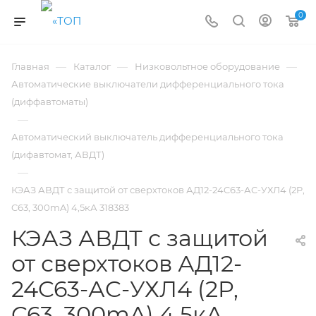
0
—
—
—
Главная
Каталог
Низковольтное оборудование
Автоматические выключатели дифференциального тока
(диффавтоматы)
—
Автоматический выключатель дифференциального тока
(дифавтомат, АВДТ)
—
КЭАЗ АВДТ с защитой от сверхтоков АД12-24C63-АC-УХЛ4 (2P,
C63, 300mA) 4,5кА 318383
КЭАЗ АВДТ с защитой
от сверхтоков АД12-
24C63-АC-УХЛ4 (2P,
C63, 300mA) 4,5кА