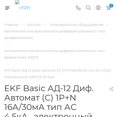
0
—
—
—
Главная
Каталог
Низковольтное оборудование
Автоматические выключатели дифференциального тока
(диффавтоматы)
—
Автоматический выключатель дифференциального тока
(дифавтомат, АВДТ)
—
EKF Basic АД-12 Диф. Автомат (C) 1P+N 16А/30мА тип АС 4,5кА ,
электронный DA12-16-30-bas
EKF Basic АД-12 Диф.
Автомат (C) 1P+N
16А/30мА тип АС
4,5кА , электронный