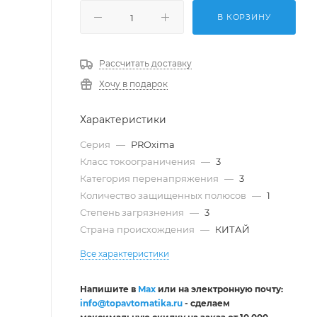
В КОРЗИНУ
Рассчитать доставку
Хочу в подарок
Характеристики
Серия
—
PROxima
Класс токоограничения
—
3
Категория перенапряжения
—
3
Количество защищенных полюсов
—
1
Степень загрязнения
—
3
Страна происхождения
—
КИТАЙ
Все характеристики
Напишите в
Max
или на электронную почту:
info@topavtomatika.ru
- сделаем