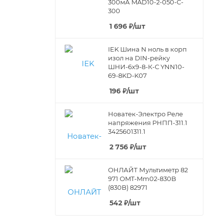
300мА MAD10-2-050-C-
300
1 696
₽
/шт
IEK Шина N ноль в корп
изол на DIN-рейку
ШНИ-6х9-8-К-С YNN10-
69-8KD-K07
196
₽
/шт
Новатек-Электро Реле
напряжения РНПП-311.1
3425601311.1
2 756
₽
/шт
ОНЛАЙТ Мультиметр 82
971 OMT-Mm02-830B
(830B) 82971
542
₽
/шт