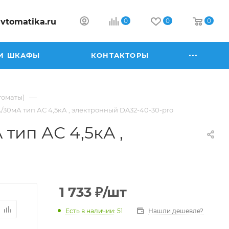
vtomatika.ru
0
0
0
И ШКАФЫ
КОНТАКТОРЫ
—
томаты)
/30мА тип АС 4,5кА , электронный DA32-40-30-pro
тип АС 4,5кА ,
1 733
₽
/шт
Есть в наличии
: 51
Нашли дешевле?