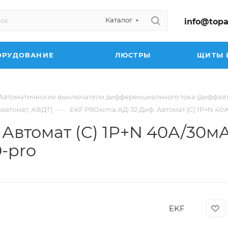
Каталог
info@topa
ОРУДОВАНИЕ
ЛЮСТРЫ
ЩИТЫ 
Автоматические выключатели дифференциального тока (диффав
—
автомат, АВДТ)
EKF PROxima АД-32 Диф. Автомат (C) 1P+N 40А
Автомат (C) 1P+N 40А/30мА 
-pro
EKF