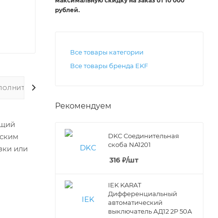
максимальную скидку на заказ от 10 000
рублей
.
Все товары категории
Все товары бренда EKF
ПОЛНИТЕЛЬНО
Рекомендуем
ющий
DKC Соединительная
еским
скоба NA1201
зки или
316
₽
/шт
IEK KARAT
Дифференциальный
автоматический
выключатель АД12 2Р 50А