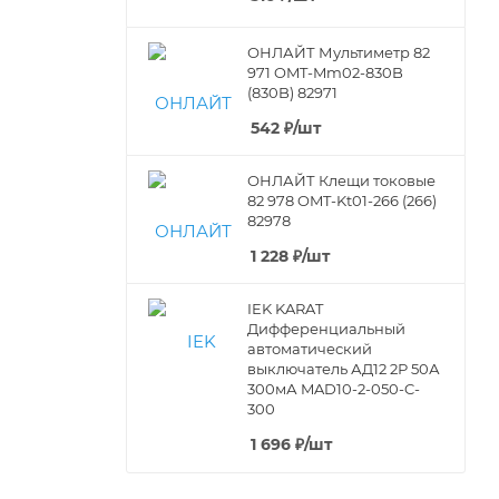
ОНЛАЙТ Мультиметр 82
971 OMT-Mm02-830B
(830B) 82971
542
₽
/шт
ОНЛАЙТ Клещи токовые
82 978 OMT-Kt01-266 (266)
82978
1 228
₽
/шт
IEK KARAT
Дифференциальный
автоматический
выключатель АД12 2Р 50А
300мА MAD10-2-050-C-
300
1 696
₽
/шт