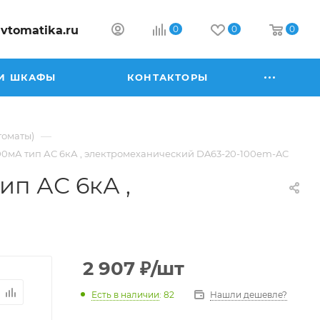
vtomatika.ru
0
0
0
И ШКАФЫ
КОНТАКТОРЫ
—
томаты)
100мА тип АС 6кА , электромеханический DA63-20-100em-AC
ип АС 6кА ,
2 907
₽
/шт
Есть в наличии
: 82
Нашли дешевле?