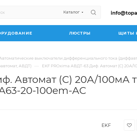
Каталог
info@topa
ОРУДОВАНИЕ
ЛЮСТРЫ
ЩИТЫ 
Автоматические выключатели дифференциального тока (диффав
—
автомат, АВДТ)
EKF PROxima АВДТ-63 Диф. Автомат (C) 20А/
. Автомат (C) 20А/100мА т
A63-20-100em-AC
EKF