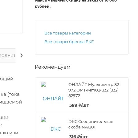
максимальную скидку на заказ от 10 000
рублей
.
Все товары категории
Все товары бренда EKF
ПОЛНИТЕЛЬНО
Рекомендуем
ающий
ОНЛАЙТ Мультиметр 82
972 OMT-Mm02-832 (832)
ка (тока
82972
щищаемой
589
₽
/шт
ции
DKC Соединительная
и
скоба NA1201
млю или
316
₽
/шт