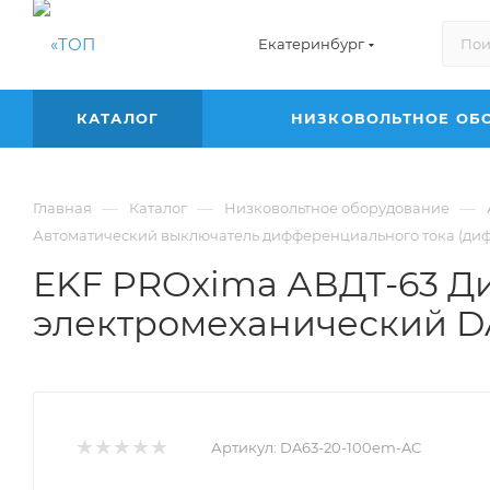
Екатеринбург
КАТАЛОГ
НИЗКОВОЛЬТНОЕ ОБ
—
—
—
Главная
Каталог
Низковольтное оборудование
Автоматический выключатель дифференциального тока (диф
EKF PROxima АВДТ-63 Диф
электромеханический D
Артикул:
DA63-20-100em-AC