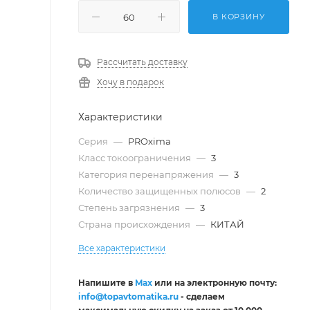
В КОРЗИНУ
Рассчитать доставку
Хочу в подарок
Характеристики
Серия
—
PROxima
Класс токоограничения
—
3
Категория перенапряжения
—
3
Количество защищенных полюсов
—
2
Степень загрязнения
—
3
Страна происхождения
—
КИТАЙ
Все характеристики
Напишите в
Max
или на электронную почту:
info@topavtomatika.ru
- сделаем