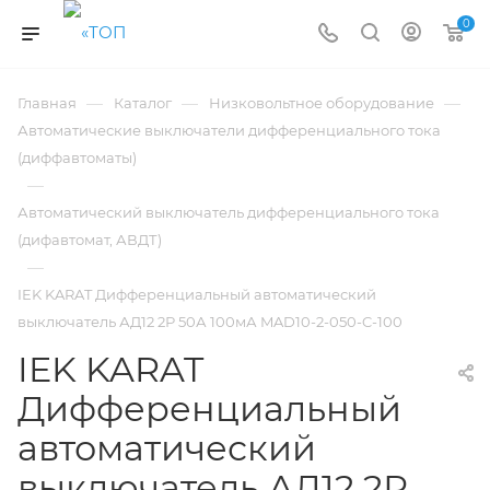
0
—
—
—
Главная
Каталог
Низковольтное оборудование
Автоматические выключатели дифференциального тока
(диффавтоматы)
—
Автоматический выключатель дифференциального тока
(дифавтомат, АВДТ)
—
IEK KARAT Дифференциальный автоматический
выключатель АД12 2Р 50А 100мА MAD10-2-050-C-100
IEK KARAT
Дифференциальный
автоматический
выключатель АД12 2Р