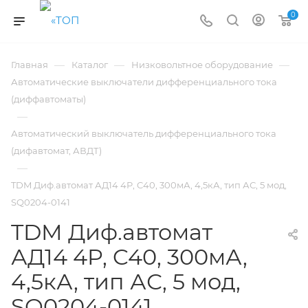
0
—
—
—
Главная
Каталог
Низковольтное оборудование
Автоматические выключатели дифференциального тока
(диффавтоматы)
—
Автоматический выключатель дифференциального тока
(дифавтомат, АВДТ)
—
TDM Диф.автомат АД14 4P, C40, 300мА, 4,5кА, тип АС, 5 мод,
SQ0204-0141
TDM Диф.автомат
АД14 4P, C40, 300мА,
4,5кА, тип АС, 5 мод,
SQ0204-0141