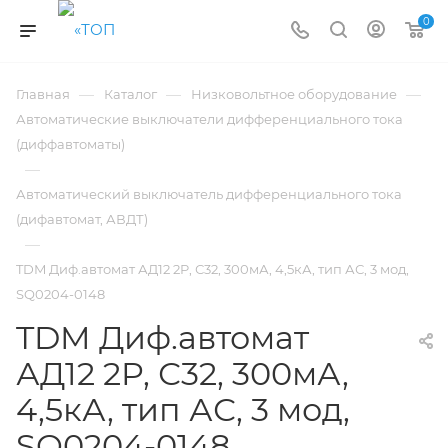
0
—
—
—
Главная
Каталог
Низковольтное оборудование
Автоматические выключатели дифференциального тока
(диффавтоматы)
—
Автоматический выключатель дифференциального тока
(дифавтомат, АВДТ)
—
TDM Диф.автомат АД12 2P, С32, 300мА, 4,5кА, тип АС, 3 мод,
SQ0204-0148
TDM Диф.автомат
АД12 2P, С32, 300мА,
4,5кА, тип АС, 3 мод,
SQ0204-0148