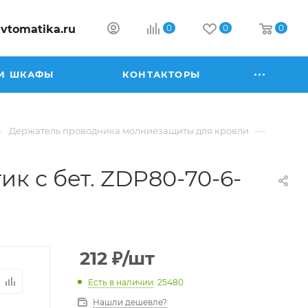
vtomatika.ru
0
0
0
И ШКАФЫ
КОНТАКТОРЫ
—
—
Держатель проводника молниезащиты для кровли
ик с бет. ZDP80-70-6-
212
₽
/шт
Есть в наличии
: 25480
Нашли дешевле?