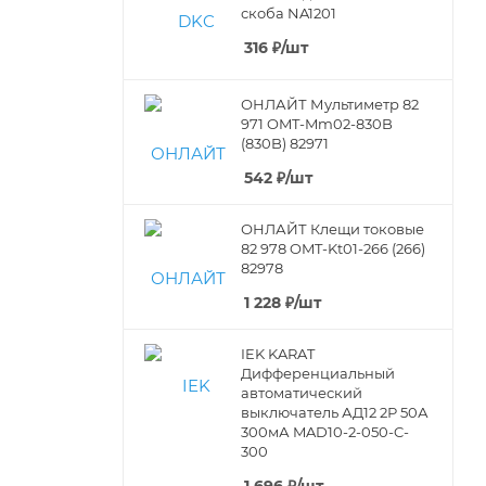
скоба NA1201
316
₽
/шт
ОНЛАЙТ Мультиметр 82
971 OMT-Mm02-830B
(830B) 82971
542
₽
/шт
ОНЛАЙТ Клещи токовые
82 978 OMT-Kt01-266 (266)
82978
1 228
₽
/шт
IEK KARAT
Дифференциальный
автоматический
выключатель АД12 2Р 50А
300мА MAD10-2-050-C-
300
1 696
₽
/шт