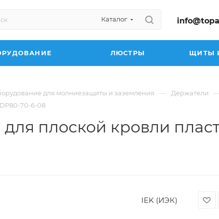
Каталог
info@topa
ОРУДОВАНИЕ
ЛЮСТРЫ
ЩИТЫ 
—
орудование для молниезащиты и заземления
Держатели
 ZDP80-70-6-08
м для плоской кровли пласт
IEK (ИЭК)