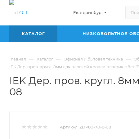
Екатеринбург
КАТАЛОГ
НИЗКОВОЛЬТНОЕ ОБ
—
—
—
Главная
Каталог
Офисная и бытовая техника
Об
IEK Дер. пров. кругл. 8мм для плоской кровли пластик с бет.
IEK Дер. пров. кругл. 8м
08
Артикул:
ZDP80-70-6-08