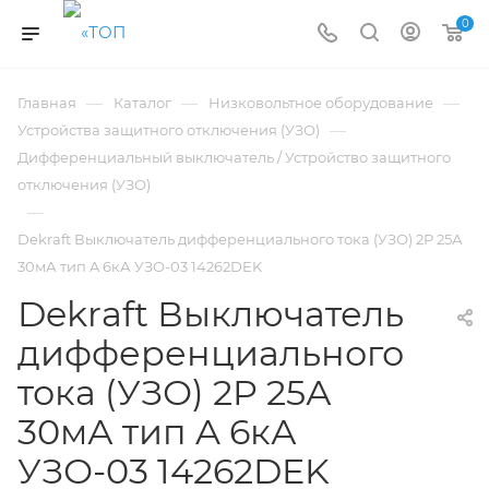
0
—
—
—
Главная
Каталог
Низковольтное оборудование
—
Устройства защитного отключения (УЗО)
Дифференциальный выключатель / Устройство защитного
отключения (УЗО)
—
Dekraft Выключатель дифференциального тока (УЗО) 2P 25А
30мА тип A 6кА УЗО-03 14262DEK
Dekraft Выключатель
дифференциального
тока (УЗО) 2P 25А
30мА тип A 6кА
УЗО-03 14262DEK