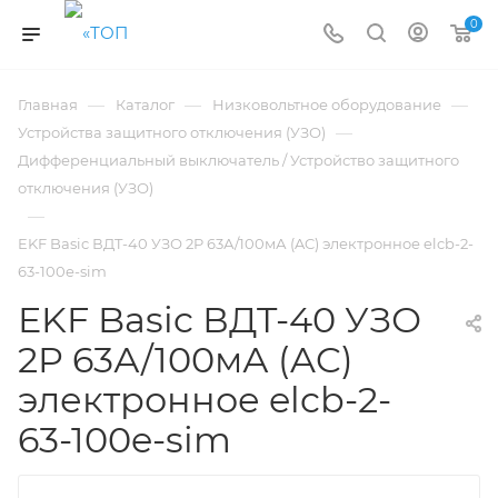
0
—
—
—
Главная
Каталог
Низковольтное оборудование
—
Устройства защитного отключения (УЗО)
Дифференциальный выключатель / Устройство защитного
отключения (УЗО)
—
EKF Basic ВДT-40 УЗО 2P 63А/100мА (AC) электронное elcb-2-
63-100e-sim
EKF Basic ВДT-40 УЗО
2P 63А/100мА (AC)
электронное elcb-2-
63-100e-sim