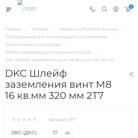
0
—
—
—
Главная
Каталог
Офисная и бытовая техника
—
Оборудование для молниезащиты и заземления
—
Заземлители и аксессуары
—
Гибкая заземляющая перемычка в сборе
DKC Шлейф заземления винт М8 16 кв.мм 320 мм 2T7
DKC Шлейф
заземления винт М8
16 кв.мм 320 мм 2T7
Артикул:
2T7
DKC (ДКС)