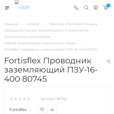
0
—
—
—
Главная
Каталог
Офисная и бытовая техника
—
Оборудование для молниезащиты и заземления
—
Заземлители и аксессуары
—
Гибкая заземляющая перемычка в сборе
Fortisflex Проводник заземляющий ПЗУ-16-400 80745
Fortisflex Проводник
заземляющий ПЗУ-16-
400 80745
Артикул:
80745
Fortisflex