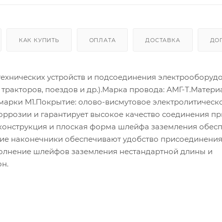
КАК КУПИТЬ
ОПЛАТА
ДОСТАВКА
ДО
ехнических устройств и подсоединения электрооборуд
тракторов, поездов и др.).Марка провода: АМГ-Т.Матери
марки М1.Покрытие: олово-висмутовое электролитическ
оррозии и гарантирует высокое качество соединения п
конструкция и плоская форма шлейфа заземления обес
кие наконечники обеспечивают удобство присоединения
олнение шлейфов заземления нестандартной длины и
н.