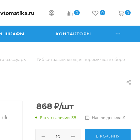
vtomatika.ru
0
0
0
И ШКАФЫ
КОНТАКТОРЫ
—
и аксессуары
Гибкая заземляющая перемычка в сборе
868
₽
/шт
Есть в наличии
: 38
Нашли дешевле?
В КОРЗИНУ