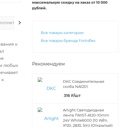
максимальную скидку на заказ от 10 000
рублей
.
ПОЛНИТЕЛЬНО
Все товары категории
Все товары бренда Fortisflex
ования к
ал
ое
Рекомендуем
ри любых
печивает
 к
DKC Соединительная
скоба NA1201
316
₽
/шт
Arlight Светодиодная
лента TWIST-A120-10mm
24V White6000 (10 W/m,
IP20, 2835, 5m) (Открытый)