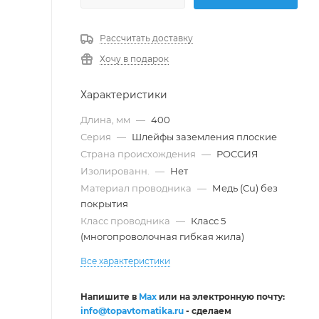
Рассчитать доставку
Хочу в подарок
Характеристики
Длина, мм
—
400
Серия
—
Шлейфы заземления плоские
Страна происхождения
—
РОССИЯ
Изолированн.
—
Нет
Материал проводника
—
Медь (Cu) без
покрытия
Класс проводника
—
Класс 5
(многопроволочная гибкая жила)
Все характеристики
Напишите в
Max
или на электронную почту:
info@topavtomatika.ru
- сделаем