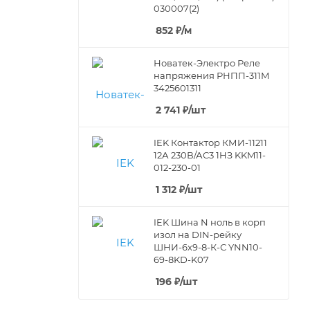
030007(2)
852
₽
/м
Новатек-Электро Реле
напряжения РНПП-311М
3425601311
2 741
₽
/шт
IEK Контактор КМИ-11211
12А 230В/АС3 1HЗ KKM11-
012-230-01
1 312
₽
/шт
IEK Шина N ноль в корп
изол на DIN-рейку
ШНИ-6х9-8-К-С YNN10-
69-8KD-K07
196
₽
/шт