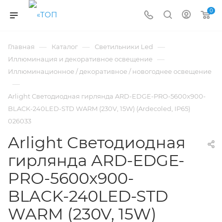
0
—
—
—
Главная
Каталог
Светильники Led
—
Иллюминация и декоративное освещение
Иллюминационное / декоративное / новогоднее освещение
—
Arlight Светодиодная гирлянда ARD-EDGE-PRO-5600x900-
BLACK-240LED-STD WARM (230V, 15W) (Ardecoled, IP65)
026033
Arlight Светодиодная
гирлянда ARD-EDGE-
PRO-5600x900-
BLACK-240LED-STD
WARM (230V, 15W)