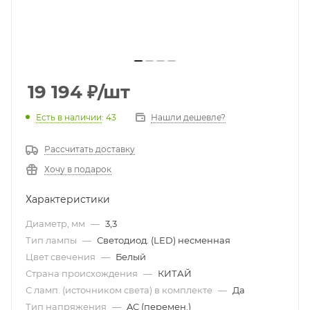
19 194
₽
/шт
Есть в наличии
: 43
Нашли дешевле?
Рассчитать доставку
Хочу в подарок
Характеристики
Диаметр, мм
—
3,3
Тип лампы
—
Светодиод. (LED) несменная
Цвет свечения
—
Белый
Страна происхождения
—
КИТАЙ
С ламп. (источником света) в комплекте
—
Да
Тип напряжения
—
AC (перемен.)