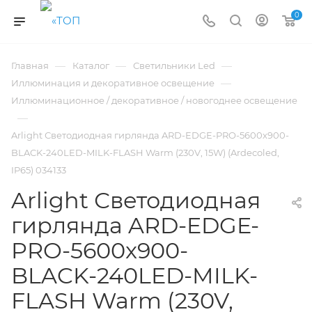
0
—
—
—
Главная
Каталог
Светильники Led
—
Иллюминация и декоративное освещение
Иллюминационное / декоративное / новогоднее освещение
—
Arlight Светодиодная гирлянда ARD-EDGE-PRO-5600x900-
BLACK-240LED-MILK-FLASH Warm (230V, 15W) (Ardecoled,
IP65) 034133
Arlight Светодиодная
гирлянда ARD-EDGE-
PRO-5600x900-
BLACK-240LED-MILK-
FLASH Warm (230V,