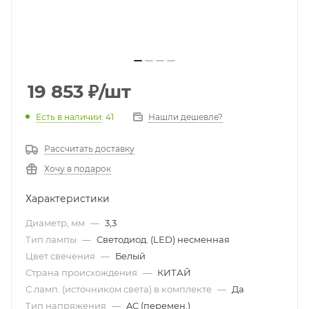
19 853
₽
/шт
Есть в наличии
: 41
Нашли дешевле?
Рассчитать доставку
Хочу в подарок
Характеристики
Диаметр, мм
—
3,3
Тип лампы
—
Светодиод. (LED) несменная
Цвет свечения
—
Белый
Страна происхождения
—
КИТАЙ
С ламп. (источником света) в комплекте
—
Да
Тип напряжения
—
AC (перемен.)