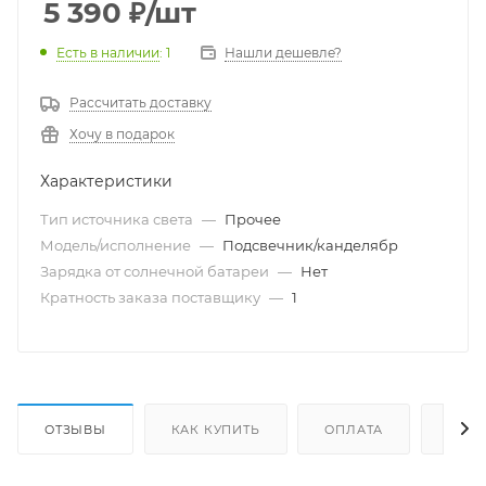
5 390
₽
/шт
Есть в наличии
: 1
Нашли дешевле?
Рассчитать доставку
Хочу в подарок
Характеристики
Тип источника света
—
Прочее
Модель/исполнение
—
Подсвечник/канделябр
Зарядка от солнечной батареи
—
Нет
Кратность заказа поставщику
—
1
ОТЗЫВЫ
КАК КУПИТЬ
ОПЛАТА
ДОС