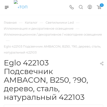
0
—
—
—
Главная
Каталог
Светильники Led
—
Иллюминация и декоративное освещение
Иллюминационное / декоративное / новогоднее освещение
—
Eglo 422103 Подсвечник AMBACON, B250, ?90, дерево, сталь,
натуральный 422103
Eglo 422103
Подсвечник
AMBACON, B250, ?90,
дерево, сталь,
натуральный 422103