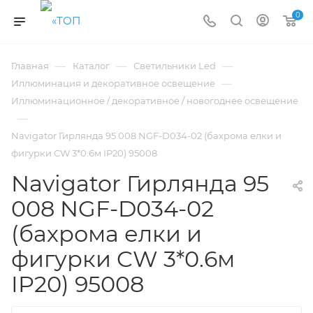
0
—
—
—
Главная
Каталог
Светильники Led
—
Иллюминация и декоративное освещение
Иллюминационное / декоративное / новогоднее освещение
—
Navigator Гирлянда 95 008 NGF-D034-02 (бахрома елки и
фигурки CW 3*0.6м IP20) 95008
Navigator Гирлянда 95
008 NGF-D034-02
(бахрома елки и
фигурки CW 3*0.6м
IP20) 95008