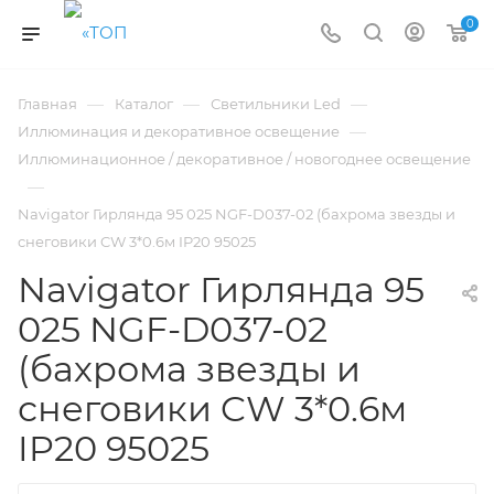
0
—
—
—
Главная
Каталог
Светильники Led
—
Иллюминация и декоративное освещение
Иллюминационное / декоративное / новогоднее освещение
—
Navigator Гирлянда 95 025 NGF-D037-02 (бахрома звезды и
снеговики CW 3*0.6м IP20 95025
Navigator Гирлянда 95
025 NGF-D037-02
(бахрома звезды и
снеговики CW 3*0.6м
IP20 95025