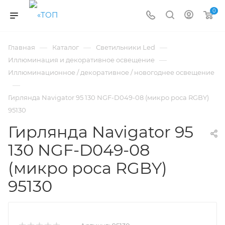
0
—
—
—
Главная
Каталог
Светильники Led
—
Иллюминация и декоративное освещение
Иллюминационное / декоративное / новогоднее освещение
—
Гирлянда Navigator 95 130 NGF-D049-08 (микро роса RGBY)
95130
Гирлянда Navigator 95
130 NGF-D049-08
(микро роса RGBY)
95130