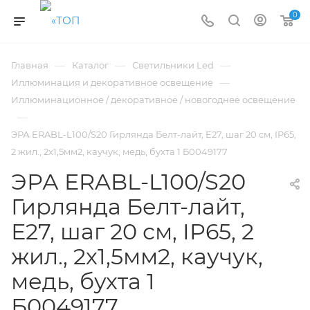
0
—
—
—
Главная
Каталог
Светильники Led
—
Иллюминация и декоративное освещение
Иллюминационное / декоративное / новогоднее освещение
—
ЭРА ERABL-L100/S20 Гирлянда Белт-лайт, Е27, шаг 20 см, IP65,
2 жил., 2х1,5мм2, каучук, медь, бухта 1 Б0049177
ЭРА ERABL-L100/S20
Гирлянда Белт-лайт,
Е27, шаг 20 см, IP65, 2
жил., 2х1,5мм2, каучук,
медь, бухта 1
Б0049177