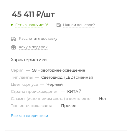
45 411
₽
/шт
Есть в наличии
: 16
Нашли дешевле?
Рассчитать доставку
Хочу в подарок
Характеристики
Серия
—
58 Новогоднее освещение
Тип лампы
—
Светодиод. (LED) сменная
Цвет корпуса
—
Черный
Страна происхождения
—
КИТАЙ
С ламп. (источником света) в комплекте
—
Нет
Тип источника света
—
Прочее
Все характеристики