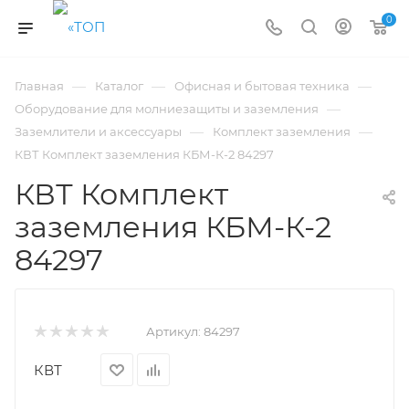
0
—
—
—
Главная
Каталог
Офисная и бытовая техника
—
Оборудование для молниезащиты и заземления
—
—
Заземлители и аксессуары
Комплект заземления
КВТ Комплект заземления КБМ-К-2 84297
КВТ Комплект
заземления КБМ-К-2
84297
Артикул:
84297
КВТ