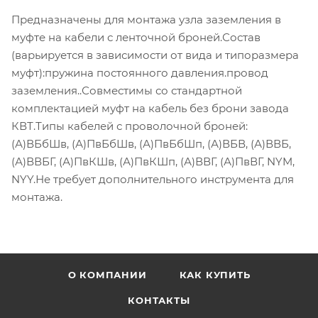
Предназначены для монтажа узла заземления в
муфте на кабели с ленточной броней.Состав
(варьируется в зависимости от вида и типоразмера
муфт):пружина постоянного давления.провод
заземления..Совместимы со стандартной
комплектацией муфт на кабель без брони завода
КВТ.Типы кабелей с проволочной броней:
(А)ВБбШв, (А)ПвБбШв, (А)ПвБбШп, (А)ВБВ, (А)ВВБ,
(А)ВВБГ, (А)ПвКШв, (А)ПвКШп, (А)ВВГ, (А)ПвВГ, NYM,
NYY.Не требует дополнительного инструмента для
монтажа.
О КОМПАНИИ
КАК КУПИТЬ
КОНТАКТЫ