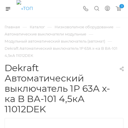
0
—
—
—
Главная
Каталог
Низковольтное оборудование
—
Автоматические выключатели модульные
—
Модульный автоматический выключатель (автомат)
Dekraft Автоматический выключатель 1Р 63А х-ка B ВА-101
4,5кА 11012DEK
Dekraft
Автоматический
выключатель 1Р 63А х-
ка B ВА-101 4,5кА
11012DEK