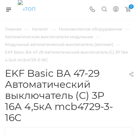
0
—
—
—
Главная
Каталог
Низковольтное оборудование
—
Автоматические выключатели модульные
—
Модульный автоматический выключатель (автомат)
EKF Basic ВА 47-29 Автоматический выключатель (С) 3P 16А
4,5кА mcb4729-3-16C
EKF Basic ВА 47-29
Автоматический
выключатель (С) 3P
16А 4,5кА mcb4729-3-
16C