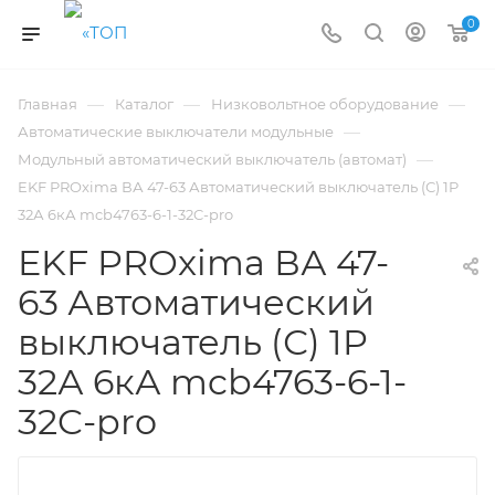
0
—
—
—
Главная
Каталог
Низковольтное оборудование
—
Автоматические выключатели модульные
—
Модульный автоматический выключатель (автомат)
EKF PROxima ВА 47-63 Автоматический выключатель (С) 1P
32А 6кА mcb4763-6-1-32C-pro
EKF PROxima ВА 47-
63 Автоматический
выключатель (С) 1P
32А 6кА mcb4763-6-1-
32C-pro