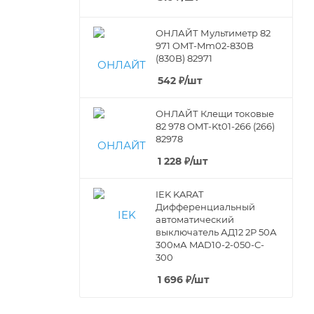
ОНЛАЙТ Мультиметр 82
971 OMT-Mm02-830B
(830B) 82971
542
₽
/шт
ОНЛАЙТ Клещи токовые
82 978 OMT-Kt01-266 (266)
82978
1 228
₽
/шт
IEK KARAT
Дифференциальный
автоматический
выключатель АД12 2Р 50А
300мА MAD10-2-050-C-
300
1 696
₽
/шт