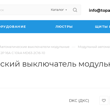
Каталог
info@topa
ОРУДОВАНИЕ
ЛЮСТРЫ
ЩИТЫ 
—
Автоматические выключатели модульные
Модульный автомат
P 16А C 10kA MD63-2C16-10
ский выключатель модуль
DKC (ДКС)