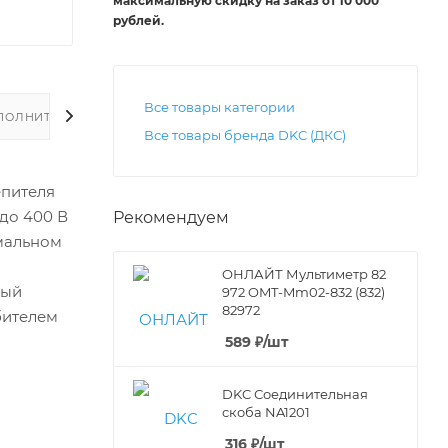
максимальную скидку на заказ от 10 000
рублей
.
Все товары категории
ПОЛНИТЕЛЬНО
Все товары бренда DKC (ДКС)
епителя
до 400 В
Рекомендуем
рмальном
ОНЛАЙТ Мультиметр 82
мый
972 OMT-Mm02-832 (832)
82972
бителем
589
₽
/шт
DKC Соединительная
скоба NA1201
316
₽
/шт