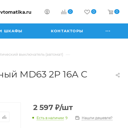
vtomatika.ru
0
0
0
И ШКАФЫ
КОНТАКТОРЫ
—
ический выключатель (автомат)
ный MD63 2P 16А C
2 597
₽
/шт
Есть в наличии
: 9
Нашли дешевле?