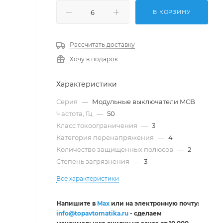
В КОРЗИНУ
Рассчитать доставку
Хочу в подарок
Характеристики
Серия
—
Модульные выключатели MCB
Частота, Гц
—
50
Класс токоограничения
—
3
Категория перенапряжения
—
4
Количество защищенных полюсов
—
2
Степень загрязнения
—
3
Все характеристики
Напишите в
Max
или на электронную почту:
info@topavtomatika.ru
- сделаем