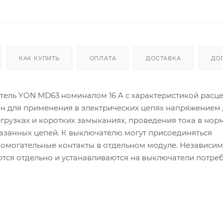
КАК КУПИТЬ
ОПЛАТА
ДОСТАВКА
ДО
ель YON MD63 номиналом 16 A с характеристикой расц
н для применения в электрических цепях на­пряжением 
егрузках и коротких замыканиях, проведения тока в но
азанных цепей. К выключателю могут присоединяться
помогательные контакты в отдельном модуле. Независи
ются отдельно и устанавливаются на выключатели потре