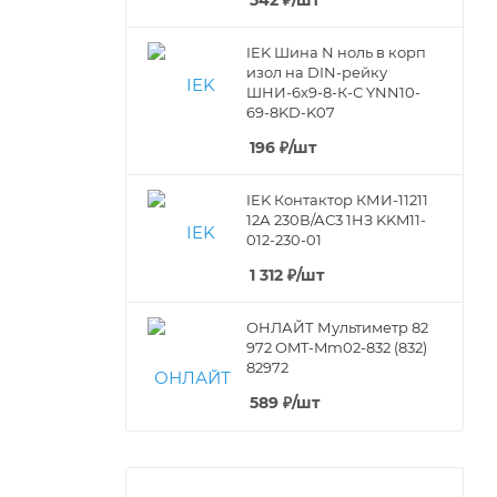
542
₽
/шт
IEK Шина N ноль в корп
изол на DIN-рейку
ШНИ-6х9-8-К-С YNN10-
69-8KD-K07
196
₽
/шт
IEK Контактор КМИ-11211
12А 230В/АС3 1HЗ KKM11-
012-230-01
1 312
₽
/шт
ОНЛАЙТ Мультиметр 82
972 OMT-Mm02-832 (832)
82972
589
₽
/шт