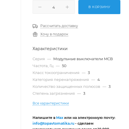
В КОРЗИНУ
Рассчитать доставку
Хочу в подарок
Характеристики
Серия
—
Модульные выключатели MCB
Частота, Гц
—
50
Класс токоограничения
—
3
Категория перенапряжения
—
4
Количество защищенных полюсов
—
3
Степень загрязнения
—
3
Все характеристики
Напишите в
Max
или на электронную почту:
info@topavtomatika.ru
- сделаем