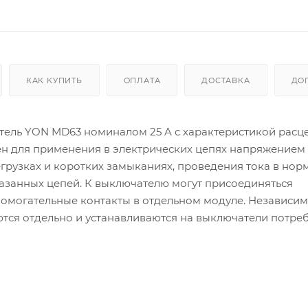
КАК КУПИТЬ
ОПЛАТА
ДОСТАВКА
ДО
ель YON MD63 номиналом 25 A с характеристикой расц
н для применения в электрических цепях на­пряжением 
егрузках и коротких замыканиях, проведения тока в но
азанных цепей. К выключателю могут присоединяться
помогательные контакты в отдельном модуле. Независи
ются отдельно и устанавливаются на выключатели потре