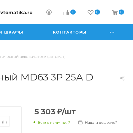
vtomatika.ru
0
0
0
И ШКАФЫ
КОНТАКТОРЫ
—
ический выключатель (автомат)
ный MD63 3P 25А D
5 303
₽
/шт
Есть в наличии
: 7
Нашли дешевле?