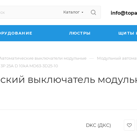
Каталог
info@topa
ОРУДОВАНИЕ
ЛЮСТРЫ
ЩИТЫ 
—
Автоматические выключатели модульные
Модульный автомат
P 25А D 10kA MD63-3D25-10
еский выключатель модуль
DKC (ДКС)