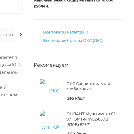
максимальную скидку на заказ от 10 000
рублей
.
Все товары категории
ПОЛНИТЕЛЬНО
Все товары бренда DKC (ДКС)
епителя
до 400 В
Рекомендуем
рмальном
DKC Соединительная
мый
скоба NA1201
бителем
316
₽
/шт
ОНЛАЙТ Мультиметр 82
971 OMT-Mm02-830B
(830B) 82971