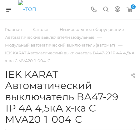
0
—
—
—
Главная
Каталог
Низковольтное оборудование
—
Автоматические выключатели модульные
—
Модульный автоматический выключатель (автомат)
IEK KARAT Автоматический выключатель ВА47-29 1Р 4А 4,5кА
х-ка С MVA20-1-004-C
IEK KARAT
Автоматический
выключатель ВА47-29
1Р 4А 4,5кА х-ка С
MVA20-1-004-C