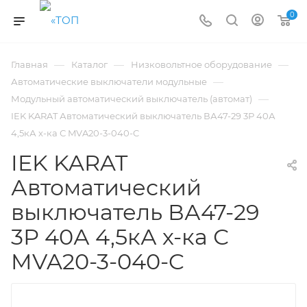
0
—
—
—
Главная
Каталог
Низковольтное оборудование
—
Автоматические выключатели модульные
—
Модульный автоматический выключатель (автомат)
IEK KARAT Автоматический выключатель ВА47-29 3Р 40А
4,5кА х-ка С MVA20-3-040-C
IEK KARAT
Автоматический
выключатель ВА47-29
3Р 40А 4,5кА х-ка С
MVA20-3-040-C