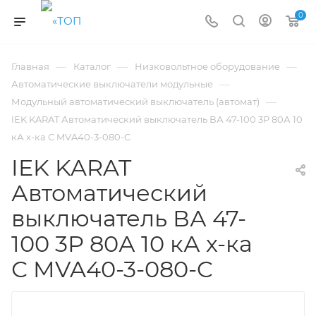
0
—
—
—
Главная
Каталог
Низковольтное оборудование
—
Автоматические выключатели модульные
—
Модульный автоматический выключатель (автомат)
IEK KARAT Автоматический выключатель ВА 47-100 3Р 80А 10
кА х-ка С MVA40-3-080-C
IEK KARAT
Автоматический
выключатель ВА 47-
100 3Р 80А 10 кА х-ка
С MVA40-3-080-C